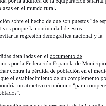
da por la auditora de la equiparación salarial 
plazas en el mundo rural.
ción sobre el hecho de que son puestos "de es
tivos porque la continuidad de estos
evitar la regresión demográfica nacional y la
didas detalladas en el
documento de
años por la Federación Española de Municipio
har contra la pérdida de población en el medi
ra que el establecimiento de un complemento po
supondría un atractivo económico "para compens
poblados".
iparación cree que la presencia de la Guardia