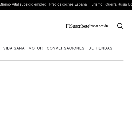
Mínimo Vital subsidio empleo
Precios coches España
Turismo
Guerra Rusia Ucr
Suscríbete
Iniciar sesión
VIDA SANA
MOTOR
CONVERSACIONES
DE TIENDAS