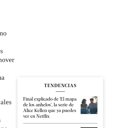
omo
os
omover
na
TENDENCIAS
Final explicado de 'El mapa
cales
de los anhelos', la serie de
Alice Kellen que ya puedes
ver en Netflix
s