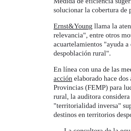
Medida de eficiencia sugeri
solucionar la cobertura de 
Ernst&Young
llama la aten
relevancia", entre otros mo
acuartelamientos "ayuda a 
despoblación rural".
En línea con una de las me
acción
elaborado hace dos 
Provincias (FEMP) para luc
rural, la auditora conside
"territorialidad inversa" 
destinos en territorios des
La consultora de la equ