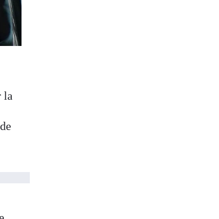
 la
 de
e