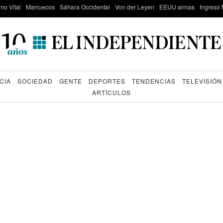
mo Vital
Marruecos
Sáhara Occidental
Von der Leyen
EEUU armas
Ingreso 
CIA
SOCIEDAD
GENTE
DEPORTES
TENDENCIAS
TELEVISIÓN
ARTÍCULOS