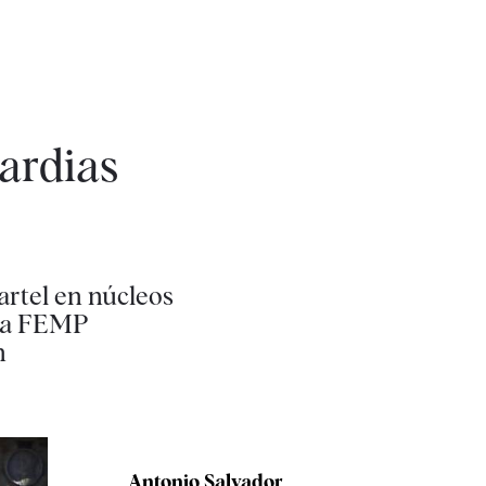
uardias
artel en núcleos
/ La FEMP
n
Antonio Salvador