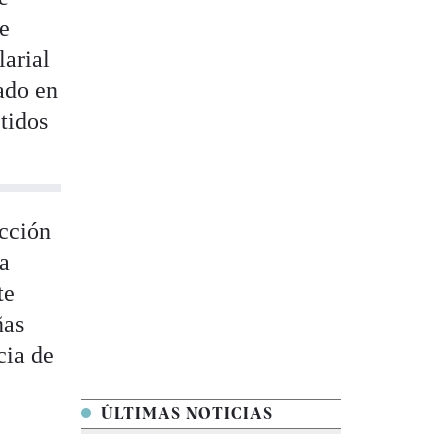
de
larial
tado en
tidos
acción
la
te
ñas
cia de
ÚLTIMAS NOTICIAS