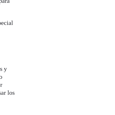
para
pecial
s y
o
r
ar los