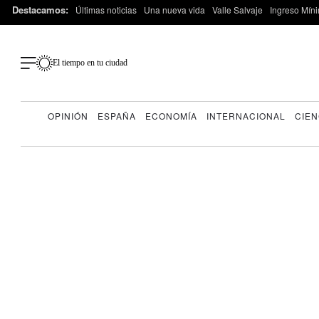
Destacamos:
Últimas noticias
Una nueva vida
Valle Salvaje
Ingreso Míni
El tiempo en tu ciudad
OPINIÓN
ESPAÑA
ECONOMÍA
INTERNACIONAL
CIEN