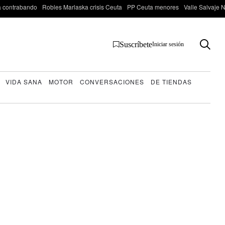
 contrabando
Robles Marlaska crisis Ceuta
PP Ceuta menores
Valle Salvaje N
Suscríbete
Iniciar sesión
VIDA SANA
MOTOR
CONVERSACIONES
DE TIENDAS