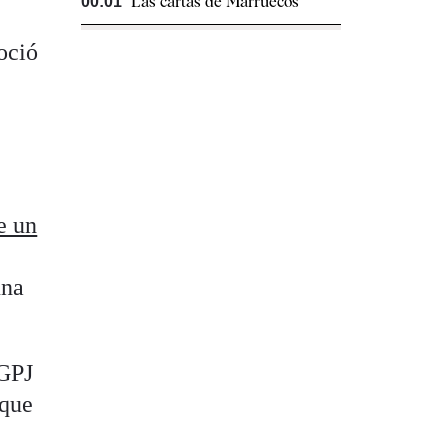
Las cartas de Marruecos
00:01
oció
e un
una
CGPJ
 que