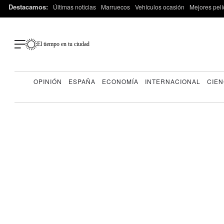
Destacamos:
Últimas noticias
Marruecos
Vehículos ocasión
Mejores pelí
El tiempo en tu ciudad
OPINIÓN
ESPAÑA
ECONOMÍA
INTERNACIONAL
CIEN