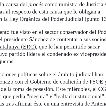
la causa del
procés
como ministra de Justicia 
s al respecto de esta causa que le obligan a
n la Ley Orgánica del Poder Judicial (punto 13
to fue visto en el sector conservador del Po
el presidente Sánchez
de contentar a sus socio
Catalunya (ERC)
, que le han permitido sacar
cuyo partido lidera el condenado ex vicepresid
queras.
aciones políticas sobre el ámbito judicial han
ronazo con el Gobierno de coalición de PSOE 
e la toma de posesión. Este miércoles, el C
a que pedía "mesura" y "lealtad institucional" 
as
tras afirmar éste en una entrevista de Anten