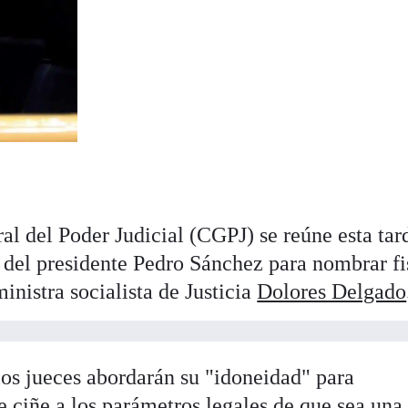
al del Poder Judicial (CGPJ) se reúne esta tar
 del presidente Pedro Sánchez para nombrar fi
inistra socialista de Justicia
Dolores Delgado
los jueces abordarán su "idoneidad" para
e ciñe a los parámetros legales de que sea una