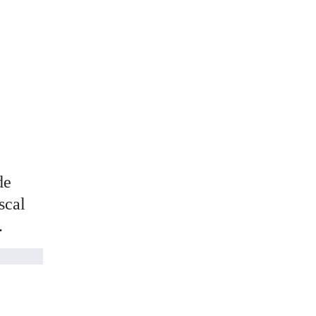
de
scal
.