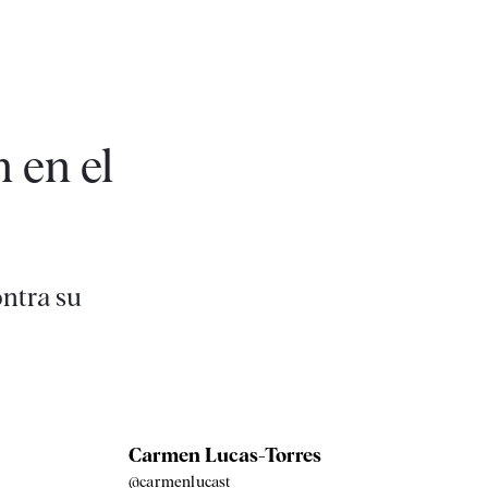
 en el
ontra su
Carmen Lucas-Torres
@carmenlucast