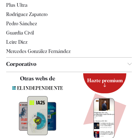
Plus Ultra
Gente
Rodríguez Zapatero
Televisión
Pedro Sánchez
Tendencias
Guardia Civil
Leire Díez
Mercedes González Fernández
Corporativo
Contacto
Otras webs de
Hazte premium
Suscripción
Newsletter
Apps
Quiénes somos
Especificaciones