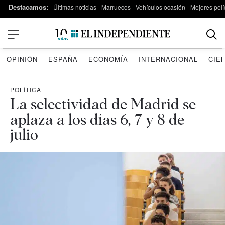
Destacamos:
Últimas noticias
Marruecos
Vehículos ocasión
Mejores pelí
OPINIÓN
ESPAÑA
ECONOMÍA
INTERNACIONAL
CIE
POLÍTICA
La selectividad de Madrid se
aplaza a los días 6, 7 y 8 de
julio