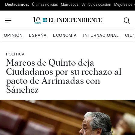
Destacamos:
Últimas noticias
Marruecos
Vehículos ocasión
Mejores pelí
OPINIÓN
ESPAÑA
ECONOMÍA
INTERNACIONAL
CIE
POLÍTICA
Marcos de Quinto deja
Ciudadanos por su rechazo al
pacto de Arrimadas con
Sánchez