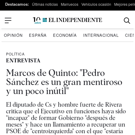
Destacamos:
Últimas noticias
Marruecos
Vehículos ocasión
Mejores pelí
OPINIÓN
ESPAÑA
ECONOMÍA
INTERNACIONAL
CIE
POLÍTICA
ENTREVISTA
Marcos de Quinto: "Pedro
Sánchez es un gran mentiroso
y un poco inútil"
El diputado de Cs y hombre fuerte de Rivera
critica que el Ejecutivo en funciones haya sido
"incapaz" de formar Gobierno "después de
meses" y hace un llamamiento a recuperar un
PSOE de "centroizquierda" con el que "estaría