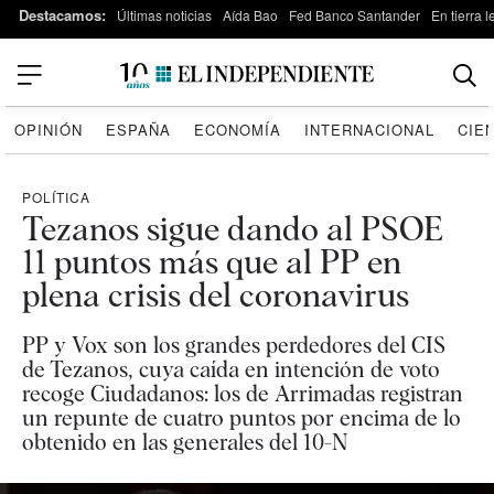
Destacamos:
Últimas noticias
Aída Bao
Fed Banco Santander
En tierra 
OPINIÓN
ESPAÑA
ECONOMÍA
INTERNACIONAL
CIE
POLÍTICA
Tezanos sigue dando al PSOE
11 puntos más que al PP en
plena crisis del coronavirus
PP y Vox son los grandes perdedores del CIS
de Tezanos, cuya caída en intención de voto
recoge Ciudadanos: los de Arrimadas registran
un repunte de cuatro puntos por encima de lo
obtenido en las generales del 10-N