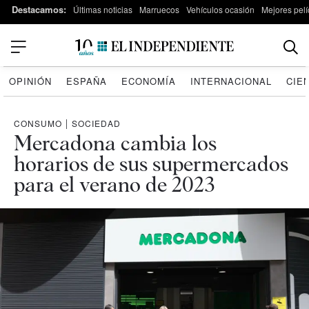
Destacamos:
Últimas noticias
Marruecos
Vehículos ocasión
Mejores pelí
OPINIÓN
ESPAÑA
ECONOMÍA
INTERNACIONAL
CIE
CONSUMO
|
SOCIEDAD
Mercadona cambia los
horarios de sus supermercados
para el verano de 2023