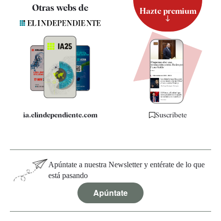
Contacto
Otras webs de
Hazte premium
Suscripción
Newsletter
Apps
Quiénes somos
Especificaciones
ia.elindependiente.com
Suscríbete
Apúntate a nuestra Newsletter y entérate de lo que
está pasando
Apúntate