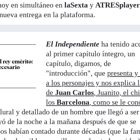
 hoy en simultáneo en
laSexta
y
ATRESplaye
nueva entrega en la plataforma.
El Independiente
ha tenido ac
al primer capítulo íntegro, un
l rey emérito:
capítulo, digamos, de
ecesario
"introducción", que
presenta y 
a los personajes y nos explica 
de
Juan Carlos
, Juanito, el ch
los
Barcelona
, como se le con
plural y detallado de un hombre que llegó a ser
ayó de la noche a la mañana después de que se
nos habían contado durante décadas (que la fam