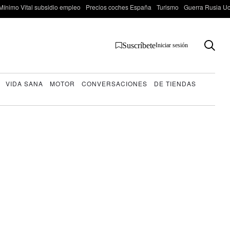
Mínimo Vital subsidio empleo
Precios coches España
Turismo
Guerra Rusia Ucr
Suscríbete
Iniciar sesión
VIDA SANA
MOTOR
CONVERSACIONES
DE TIENDAS