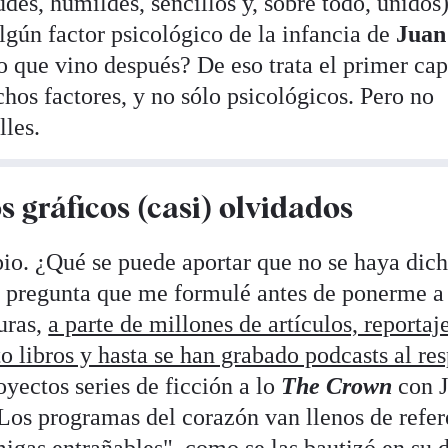
udes, humildes, sencillos y, sobre todo, unidos)
lgún factor psicológico de la infancia de
Juan
o que vino después? De eso trata el primer cap
chos factores, y no sólo psicológicos. Pero no
lles.
 gráficos (casi) olvidados
io. ¿Qué se puede aportar que no se haya dic
a pregunta que me formulé antes de ponerme a 
turas,
a parte de millones de artículos, reportaj
o libros y hasta se han grabado podcasts al re
yectos series de ficción a lo
The Crown
con 
Los programas del corazón van llenos de refer
migas entrañables", como se las bautizó en su d