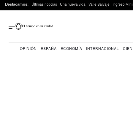
Destacamos:
Últimas noticias
Una nueva vida
Valle Salvaje
Ingreso Míni
El tiempo en tu ciudad
OPINIÓN
ESPAÑA
ECONOMÍA
INTERNACIONAL
CIEN