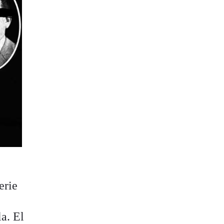
erie
la. El