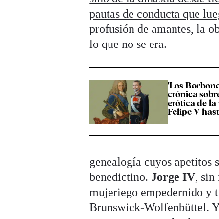
pautas de conducta que lue
profusión de amantes, la ob
lo que no se era.
'Los Borbones
crónica sobre
erótica de la
Felipe V hast
genealogía cuyos apetitos 
benedictino.
Jorge IV
, sin
mujeriego empedernido y tr
Brunswick-Wolfenbüttel. 