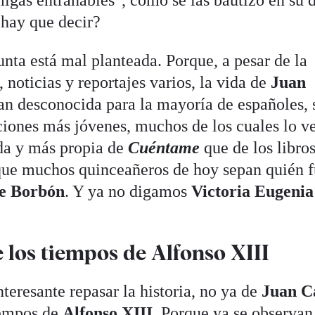
hay que decir?
nta está mal planteada. Porque, a pesar de la
 noticias y reportajes varios, la vida de
Juan
an desconocida para la mayoría de españoles, 
aciones más jóvenes, muchos de los cuales lo v
da y más propia de
Cuéntame
que de los libro
que muchos quinceañeros de hoy sepan quién 
e Borbón
. Y ya no digamos
Victoria Eugenia
 los tiempos de Alfonso XIII
nteresante repasar la historia, no ya de
Juan C
tiempos de
Alfonso XIII
. Porque ya se observan