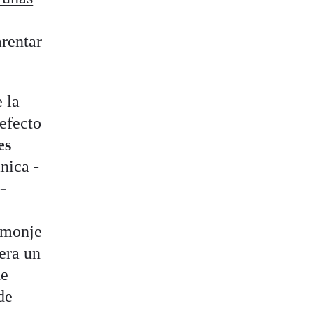
arentar
 la
defecto
es
nica -
-
n monje
era un
de
de