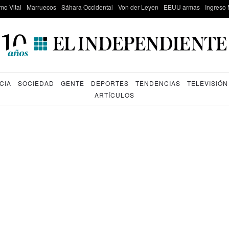
mo Vital
Marruecos
Sáhara Occidental
Von der Leyen
EEUU armas
Ingreso 
CIA
SOCIEDAD
GENTE
DEPORTES
TENDENCIAS
TELEVISIÓN
ARTÍCULOS