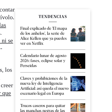
contar
rívolo.
TENDENCIAS
las
Final explicado de 'El mapa
s
.
de los anhelos', la serie de
Alice Kellen que ya puedes
 ni se
ver en Netflix
-
Calendario lunar de agosto
2026: fases, eclipse solar y
Perseidas
s, los
n
Claves y prohibiciones de la
nueva ley de Inteligencia
creer
Artificial: así queda el nuevo
r que
escenario legal en Europa
Trucos caseros para quitar
las manchas negras de las