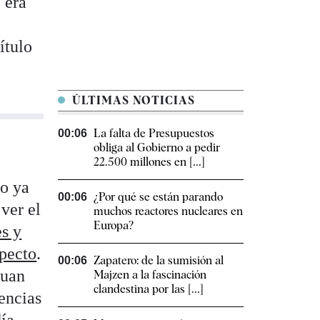
 era
ítulo
ÚLTIMAS NOTICIAS
La falta de Presupuestos
00:06
obliga al Gobierno a pedir
22.500 millones en [...]
ho ya
¿Por qué se están parando
00:06
ver el
muchos reactores nucleares en
Europa?
es y
specto
.
Zapatero: de la sumisión al
00:06
Juan
Majzen a la fascinación
clandestina por las [...]
encias
ía.