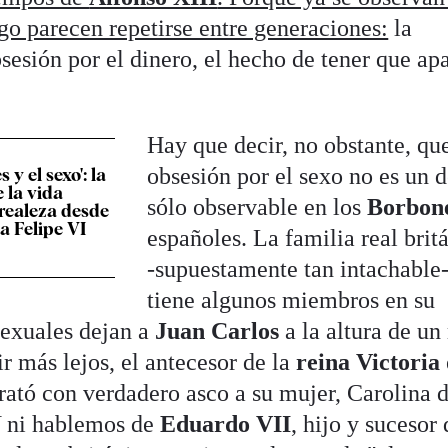
go parecen repetirse entre generaciones:
la
sesión por el dinero, el hecho de tener que ap
Hay que decir, no obstante, que
obsesión por el sexo no es un 
 y el sexo': la
 la vida
sólo observable en los
Borbon
 realeza desde
a Felipe VI
españoles. La familia real britá
-supuestamente tan intachable-
tiene algunos miembros en su
sexuales dejan a
Juan Carlos
a la altura de u
 ir más lejos, el antecesor de la
reina Victoria
ató con verdadero asco a su mujer, Carolina 
Y ni hablemos de
Eduardo VII
, hijo y sucesor 