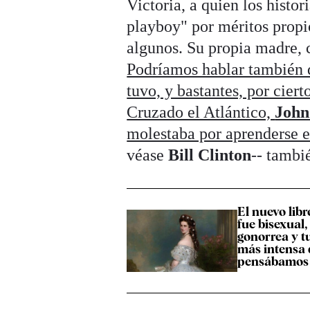
Victoria, a quien los histor
playboy" por méritos propi
algunos. Su propia madre, c
Podríamos hablar también 
tuvo, y bastantes, por ciert
Cruzado el Atlántico,
John
molestaba por aprenderse 
véase
Bill Clinton
-- tambi
El nuevo libr
fue bisexual,
gonorrea y t
más intensa 
pensábamos