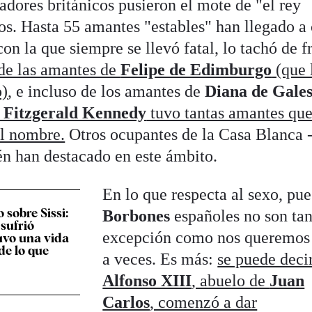
iadores británicos pusieron el mote de "el rey
os. Hasta 55 amantes "estables" han llegado a 
on la que siempre se llevó fatal, lo tachó de f
de las amantes de
Felipe de Edimburgo
(que 
o)
, e incluso de los amantes de
Diana de Gale
 Fitzgerald Kennedy
tuvo tantas amantes que
el nombre.
Otros ocupantes de la Casa Blanca -
én han destacado en este ámbito.
En lo que respecta al sexo, pue
o sobre Sissi:
Borbones
españoles no son ta
 sufrió
excepción como nos queremos 
uvo una vida
de lo que
a veces. Es más:
se puede deci
Alfonso XIII
, abuelo de
Juan
Carlos
, comenzó a dar