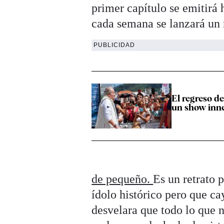
primer capítulo se emitirá
cada semana se lanzará un 
PUBLICIDAD
El regreso de
un show inn
de pequeño.
Es un retrato 
ídolo histórico pero que c
desvelara que todo lo que 