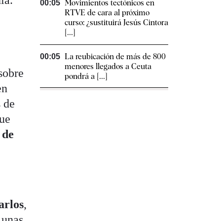
Movimientos tectónicos en
00:05
RTVE de cara al próximo
curso: ¿sustituirá Jesús Cintora
[...]
La reubicación de más de 800
00:05
menores llegados a Ceuta
sobre
pondrá a [...]
en
s de
fue
 de
arlos
,
 unas