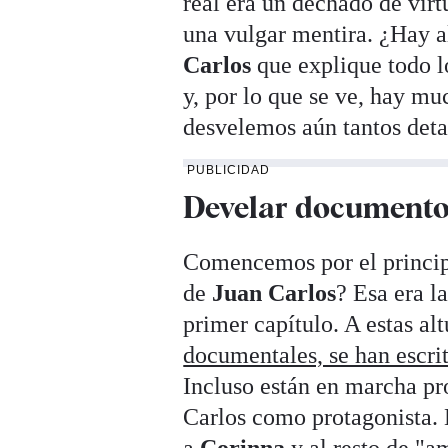
real era un dechado de virt
una vulgar mentira. ¿Hay a
Carlos
que explique todo l
y, por lo que se ve, hay mu
desvelemos aún tantos deta
PUBLICIDAD
Develar documentos
Comencemos por el princip
de
Juan Carlos
? Esa era l
primer capítulo. A estas al
documentales, se han escrit
Incluso están en marcha pro
Carlos como protagonista. 
a
Corinna
y al resto de "a