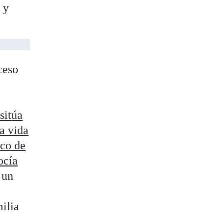
r
y
ceso
sitúa
la vida
ico de
ocía
 un
ilia