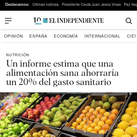
Destacamos:
Últimas noticias
Presidente Ceuta Juan Jesús Vivas
Paz Ve
OPINIÓN
ESPAÑA
ECONOMÍA
INTERNACIONAL
CIE
NUTRICIÓN
Un informe estima que una
alimentación sana ahorraría
un 20% del gasto sanitario