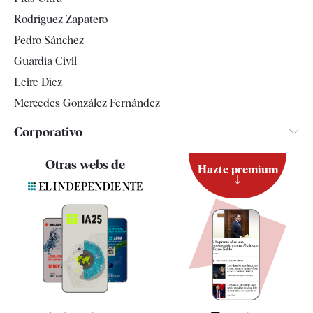
Gente
Rodríguez Zapatero
Televisión
Pedro Sánchez
Tendencias
Guardia Civil
Leire Díez
Mercedes González Fernández
Corporativo
Contacto
Otras webs de
Hazte premium
Suscripción
Newsletter
Apps
Quiénes somos
Especificaciones