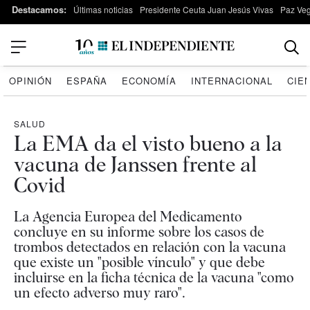
Destacamos:
Últimas noticias
Presidente Ceuta Juan Jesús Vivas
Paz Ve
OPINIÓN
ESPAÑA
ECONOMÍA
INTERNACIONAL
CIE
SALUD
La EMA da el visto bueno a la
vacuna de Janssen frente al
Covid
La Agencia Europea del Medicamento
concluye en su informe sobre los casos de
trombos detectados en relación con la vacuna
que existe un "posible vínculo" y que debe
incluirse en la ficha técnica de la vacuna "como
un efecto adverso muy raro".