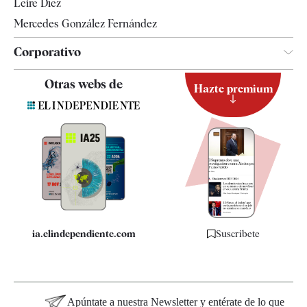
Leire Díez
Mercedes González Fernández
Corporativo
Contacto
Otras webs de
Hazte premium
Suscripción
Newsletter
Apps
Quiénes somos
Especificaciones
ia.elindependiente.com
Suscríbete
Apúntate a nuestra Newsletter y entérate de lo que