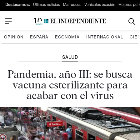
Destacamos:
Últimas noticias
Marruecos
Vehículos ocasión
Mejores pelí
OPINIÓN
ESPAÑA
ECONOMÍA
INTERNACIONAL
CIE
SALUD
Pandemia, año III: se busca
vacuna esterilizante para
acabar con el virus