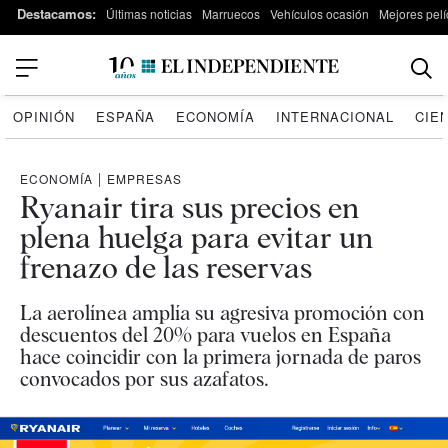
Destacamos:
Últimas noticias
Marruecos
Vehículos ocasión
Mejores pelí
OPINIÓN
ESPAÑA
ECONOMÍA
INTERNACIONAL
CIE
ECONOMÍA
|
EMPRESAS
Ryanair tira sus precios en
plena huelga para evitar un
frenazo de las reservas
La aerolínea amplía su agresiva promoción con
descuentos del 20% para vuelos en España
hace coincidir con la primera jornada de paros
convocados por sus azafatos.