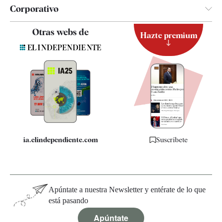
Corporativo
Contacto
Otras webs de
Hazte premium
Suscripción
Newsletter
Apps
Quiénes somos
Especificaciones
ia.elindependiente.com
Suscríbete
Apúntate a nuestra Newsletter y entérate de lo que
está pasando
Apúntate