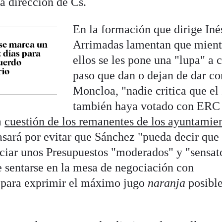
a dirección de Cs.
En la formación que dirige Iné
Arrimadas lamentan que mient
 se marca un
z días para
ellos se les pone una "lupa" a 
uerdo
rio
paso que dan o dejan de dar co
Moncloa, "nadie critica que el
también haya votado con ERC
a
cuestión de los remanentes de los ayuntamie
pasará por evitar que Sánchez "pueda decir que
ociar unos Presupuestos "moderados" y "sensato
de sentarse en la mesa de negociación con
" para exprimir el máximo jugo
naranja
posible