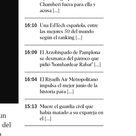
Chamberí fuera para ella y
acusa [...]
Una EdTech española, entre
16:10
las mejores 50 del mundo
según el ranking [...]
El Arzobispado de Pamplona
16:09
se desmarca del párroco que
pidió "bombardear Rabat" [...]
El Riyadh Air Metropolitano
16:04
impulsa el mejor junio de la
historia para [...]
Muere el guardia civil que
15:13
había matado a su expareja en
un
el [...]
 del
n