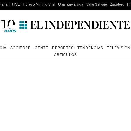
lejana
RTVE
Ingreso Mínimo Vital
Una nueva vida
Valle Salvaje
Zapatero
Pr
CIA
SOCIEDAD
GENTE
DEPORTES
TENDENCIAS
TELEVISIÓN
ARTÍCULOS