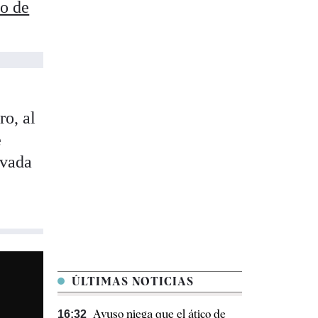
no de
ro, al
e
ovada
ÚLTIMAS NOTICIAS
Ayuso niega que el ático de
16:32