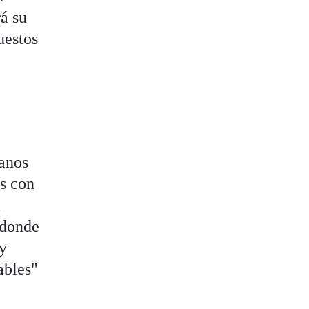
á su
uestos
n
canos
as con
a
 donde
 y
ables"