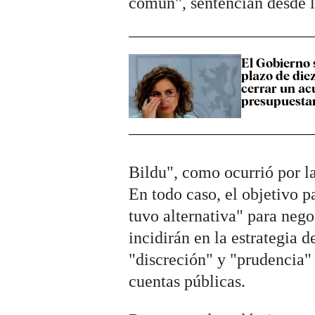
común", sentencian desde l
El Gobierno
plazo de die
cerrar un ac
presupuesta
Bildu", como ocurrió por l
En todo caso, el objetivo 
tuvo alternativa" para neg
incidirán en la estrategia 
"discreción" y "prudencia
cuentas públicas.