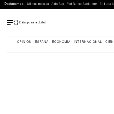
Destacamos:
Últimas noticias
Aída Bao
Fed Banco Santander
En tierra 
El tiempo en tu ciudad
OPINIÓN
ESPAÑA
ECONOMÍA
INTERNACIONAL
CIEN