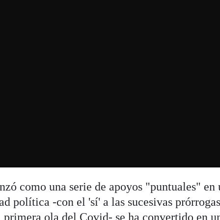
nzó como una serie de apoyos "puntuales" en 
política -con el 'sí' a las sucesivas prórrogas
a primera ola del Covid
- se ha convertido en u