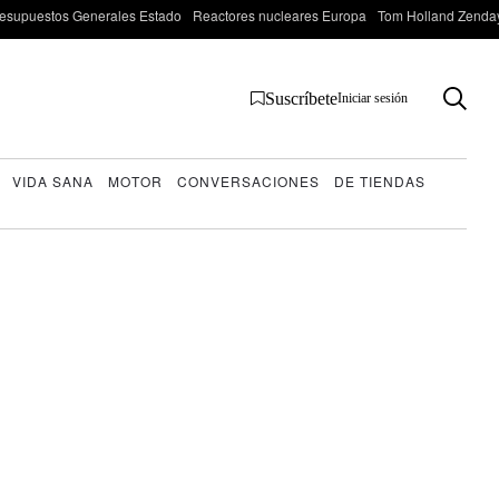
esupuestos Generales Estado
Reactores nucleares Europa
Tom Holland Zenda
Suscríbete
Iniciar sesión
VIDA SANA
MOTOR
CONVERSACIONES
DE TIENDAS