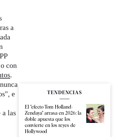
s
ras a
cada
n
 PP
 o con
ntos
.
 nunca
TENDENCIAS
s", e
El "efecto Tom Holland-
 a las
Zendaya" arrasa en 2026: la
doble apuesta que los
convierte en los reyes de
Hollywood