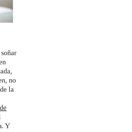
 soñar
 en
pada,
en, no
de la
 de
l
a. Y