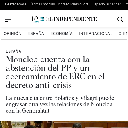
Destacamos:
Últimas noticias
Ingreso Mínimo Vital
Espacio Schengen
P
OPINIÓN
ESPAÑA
ECONOMÍA
INTERNACIONAL
CIE
ESPAÑA
Moncloa cuenta con la
abstención del PP y un
acercamiento de ERC en el
decreto anti-crisis
La nueva cita entre Bolaños y Vilagrá puede
engrasar otra vez las relaciones de Moncloa
con la Generalitat