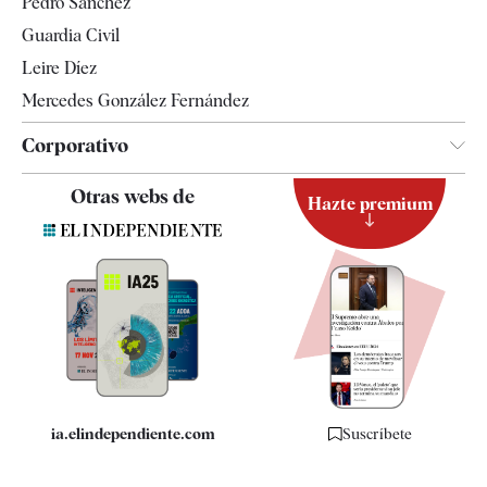
Pedro Sánchez
Tendencias
Guardia Civil
Leire Díez
Mercedes González Fernández
Corporativo
Contacto
Otras webs de
Hazte premium
Suscripción
Newsletter
Apps
Quiénes somos
Especificaciones
ia.elindependiente.com
Suscríbete