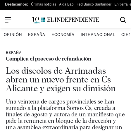
Destacamos:
Últimas noticias
Aída Bao
Fed Banco Santander
En tierra 
OPINIÓN
ESPAÑA
ECONOMÍA
INTERNACIONAL
CIE
ESPAÑA
Complica el proceso de refundación
Los díscolos de Arrimadas
abren un nuevo frente en Cs
Alicante y exigen su dimisión
Una veintena de cargos provinciales se han
sumado a la plataforma Somos Cs, creada a
finales de agosto y autora de un manifiesto que
pide la renuncia en bloque de la dirección y
una asamblea extraordinaria para designar un