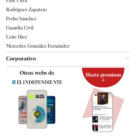
Plus Ultra
Gente
Rodríguez Zapatero
Televisión
Pedro Sánchez
Tendencias
Guardia Civil
Leire Díez
Mercedes González Fernández
Corporativo
Contacto
Otras webs de
Hazte premium
Suscripción
Newsletter
Apps
Quiénes somos
Especificaciones