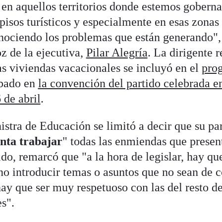
en aquellos territorios donde estemos gobern
 pisos turísticos y especialmente en esas zonas
ociendo los problemas que están generando", 
oz de la ejecutiva,
Pilar Alegría
. La dirigente 
as viviendas vacacionales se incluyó en el
pro
bado en
la convención del partido celebrada e
 de abril
.
stra de Educación se limitó a decir que su pa
enta trabajar
" todas las enmiendas que presen
ido, remarcó que "a la hora de legislar, hay qu
no introducir temas o asuntos que no sean de
hay que ser muy respetuoso con las del resto d
s".