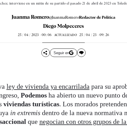
hez, interviene en un mitin de su partido el pasado 21 de abril de 2023 en Toledo
Juanma Romero
@JuanmaRomero
Redactor de Política
Diego Molpeceres
25 / 04 / 2023 - 00: 06
25 / 04 / 23 - 09: 26
ACTUALIZADO
Seguir en
eva
ley de vivienda ya encarrilada
para su aprob
ongreso,
Podemos
ha abierto un nuevo punto de
as
viviendas turísticas
. Los morados pretenden 
luya
in extremis
dentro de la nueva normativa 
saccional
que
negocian con otros grupos de l