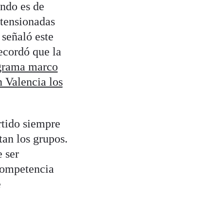
ando es de
 tensionadas
señaló este
recordó que la
grama marco
n Valencia los
rtido siempre
tan los grupos.
e ser
 competencia
e