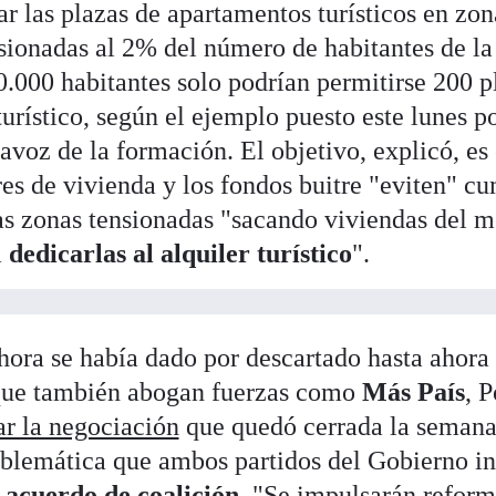
ar las plazas de apartamentos turísticos en zo
sionadas al 2% del número de habitantes de la 
0.000 habitantes solo podrían permitirse 200 p
urístico, según el ejemplo puesto este lunes p
tavoz de la formación. El objetivo, explicó, es 
es de vivienda y los fondos buitre "eviten" cu
as zonas tensionadas "sacando viviendas del 
a
dedicarlas al alquiler turístico
".
ora se había dado por descartado hasta ahora i
 que también abogan fuerzas como
Más País
, 
r la negociación
que quedó cerrada la semana
blemática que ambos partidos del Gobierno in
l
acuerdo de coalición
. "Se impulsarán refor