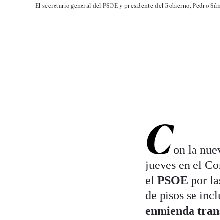
El secretario general del PSOE y presidente del Gobierno, Pedro Sánc
C
on la nu
jueves en el C
el
PSOE
por l
de pisos se inc
enmienda tran