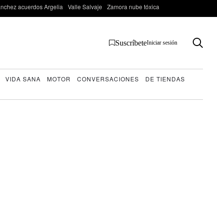
nchez acuerdos Argelia
Valle Salvaje
Zamora nube tóxica
Suscríbete
Iniciar sesión
VIDA SANA
MOTOR
CONVERSACIONES
DE TIENDAS