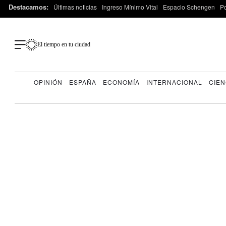
Destacamos:
Últimas noticias
Ingreso Mínimo Vital
Espacio Schengen
P
El tiempo en tu ciudad
OPINIÓN
ESPAÑA
ECONOMÍA
INTERNACIONAL
CIEN