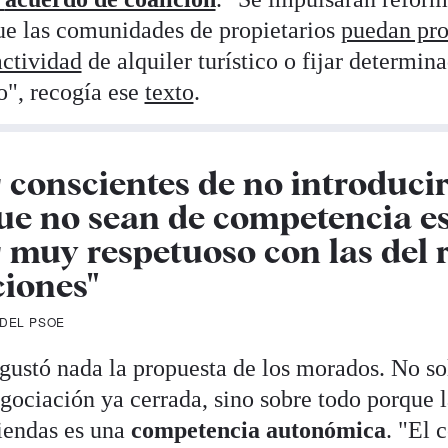
ue las comunidades de propietarios
puedan pro
actividad
de alquiler turístico o fijar determin
io", recogía ese
texto
.
 conscientes de no introduci
ue no sean de competencia es
 muy respetuoso con las del r
iones"
 DEL PSOE
ustó nada la propuesta de los morados. No so
egociación ya cerrada, sino sobre todo porque 
viendas es una
competencia autonómica
. "El