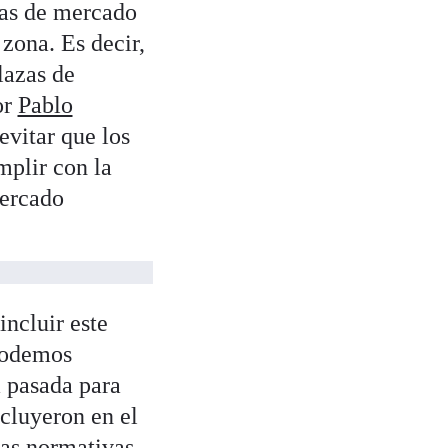
nas de mercado
zona. Es decir,
lazas de
or
Pablo
evitar que los
mplir con la
mercado
ncluir este
Podemos
 pasada para
cluyeron en el
mas normativas