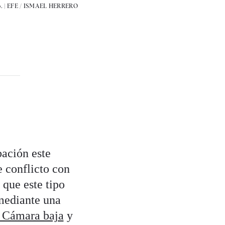
. |
EFE / ISMAEL HERRERO
ación este
 conflicto con
que este tipo
mediante una
a Cámara baja
y