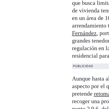
que busca limit
de vivienda ten
en un área de 1
arrendamiento t
Fernández
, por
grandes tenedor
regulación en l
residencial par
PUBLICIDAD
Aunque hasta ah
aspecto por el
pretende
retoma
recoger una pro
punto 2.9.6. de