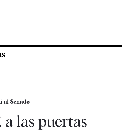
as
rá al Senado
 a las puertas