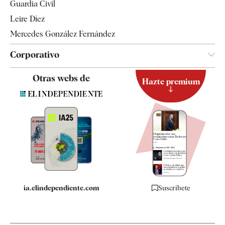
Guardia Civil
Leire Díez
Mercedes González Fernández
Corporativo
Contacto
Otras webs de
Hazte premium
Suscripción
Newsletter
Apps
Quiénes somos
Especificaciones
ia.elindependiente.com
Suscríbete