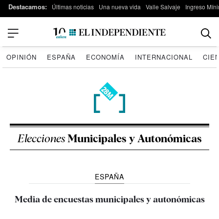
Destacamos:
Últimas noticias
Una nueva vida
Valle Salvaje
Ingreso Míni
OPINIÓN
ESPAÑA
ECONOMÍA
INTERNACIONAL
CIE
Elecciones
Municipales y Autonómicas
ESPAÑA
Media de encuestas municipales y autonómicas