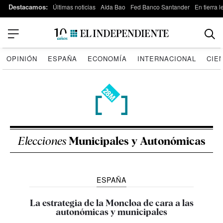
Destacamos:
Últimas noticias
Aída Bao
Fed Banco Santander
En tierra 
OPINIÓN
ESPAÑA
ECONOMÍA
INTERNACIONAL
CIE
Elecciones
Municipales y Autonómicas
ESPAÑA
La estrategia de la Moncloa de cara a las
autonómicas y municipales