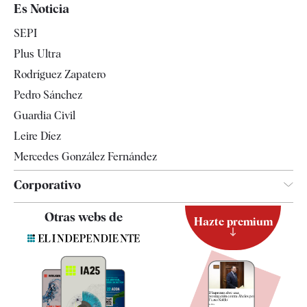
España
Es Noticia
Economía
SEPI
Internacional
Plus Ultra
Gente
Rodríguez Zapatero
Televisión
Pedro Sánchez
Tendencias
Guardia Civil
Leire Díez
Mercedes González Fernández
Corporativo
Contacto
Otras webs de
Hazte premium
Suscripción
Newsletter
Apps
Quiénes somos