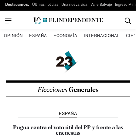
Destacamos:
Últimas noticias
Una nueva vida
Valle Salvaje
Ingreso Míni
OPINIÓN
ESPAÑA
ECONOMÍA
INTERNACIONAL
CIE
Elecciones
Generales
ESPAÑA
Pugna contra el voto útil del PP y frente a las
encuestas