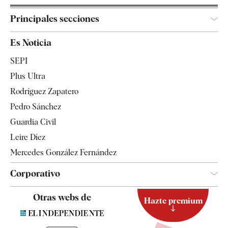
Principales secciones
España
Es Noticia
Economía
SEPI
Internacional
Plus Ultra
Gente
Rodríguez Zapatero
Televisión
Pedro Sánchez
Tendencias
Guardia Civil
Leire Díez
Mercedes González Fernández
Corporativo
Contacto
Otras webs de
Hazte premium
Suscripción
Newsletter