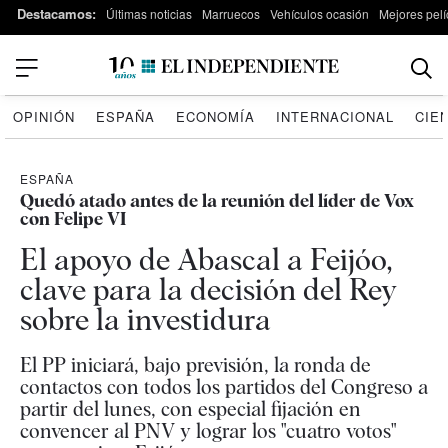
Destacamos:
Últimas noticias
Marruecos
Vehículos ocasión
Mejores pelí
OPINIÓN
ESPAÑA
ECONOMÍA
INTERNACIONAL
CIE
ESPAÑA
Quedó atado antes de la reunión del líder de Vox
con Felipe VI
El apoyo de Abascal a Feijóo,
clave para la decisión del Rey
sobre la investidura
El PP iniciará, bajo previsión, la ronda de
contactos con todos los partidos del Congreso a
partir del lunes, con especial fijación en
convencer al PNV y lograr los "cuatro votos"