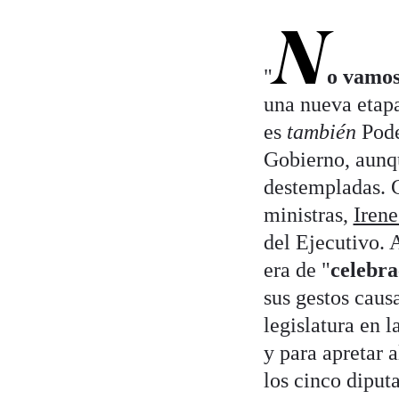
N
"
o vamos
una nueva etapa
es
también
Pode
Gobierno, aunqu
destempladas. C
ministras,
Iren
del Ejecutivo. 
era de "
celebra
sus gestos caus
legislatura en 
y para apretar a
los cinco diput