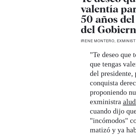
valentía pa
50 años del
del Gobiern
IRENE MONTERO, EXMINIS
"Te deseo que t
que tengas vale
del presidente
conquista derec
proponiendo nue
exministra
alud
cuando dijo que
"incómodos" con
matizó y ya ha