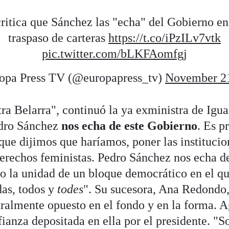
ritica que Sánchez las "echa" del Gobierno en 
traspaso de carteras
https://t.co/iPzILv7vtk
pic.twitter.com/bLKFAomfgj
pa Press TV (@europapress_tv)
November 21
ra Belarra", continuó la ya exministra de Igua
edro Sánchez
nos echa de este Gobierno
. Es p
que dijimos que haríamos, poner las institucion
erechos feministas. Pedro Sánchez nos echa d
o la unidad de un bloque democrático en el q
as, todos y
todes
". Su sucesora, Ana Redondo
ralmente opuesto en el fondo y en la forma. A
fianza depositada en ella por el presidente. "S