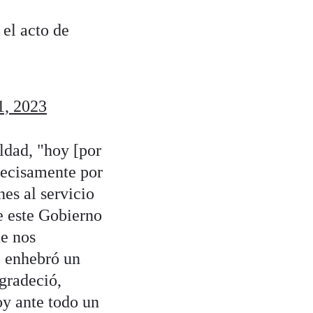
el acto de
, 2023
ldad, "hoy [por
recisamente por
es al servicio
e este Gobierno
ue nos
, enhebró un
gradeció,
oy ante todo un