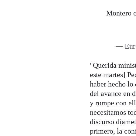
Montero c
— Euro
"Querida minist
este martes] P
haber hecho lo 
del avance en d
y rompe con ell
necesitamos tod
discurso diamet
primero, la con