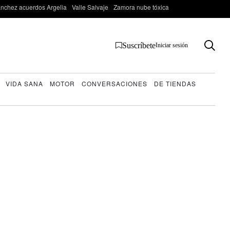
nchez acuerdos Argelia
Valle Salvaje
Zamora nube tóxica
Suscríbete
Iniciar sesión
VIDA SANA
MOTOR
CONVERSACIONES
DE TIENDAS