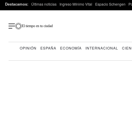
Destacamos:
Últimas noticias
Ingreso Mínimo Vital
Espacio Schengen
P
El tiempo en tu ciudad
OPINIÓN
ESPAÑA
ECONOMÍA
INTERNACIONAL
CIEN