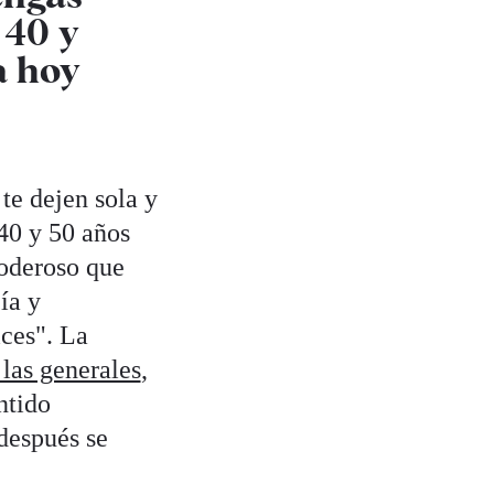
 40 y
a hoy
te dejen sola y
40 y 50 años
oderoso que
ía y
ces". La
las generales
,
ntido
después se