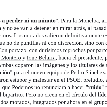
 a perder ni un minuto
". Para la Moncloa, a
 y no se van a detener en mirar atrás, al pasad
mos. Los morados salieron definitivamente es
e no de puntillas ni con discreción, sino con 
on portazo, con durísimos reproches por parte
e Montero
y
Ione Belarra
, hacia el presidente, 
Ambas coparon las imágenes y los titulares de
ción
" para el nuevo equipo de
Pedro Sánchez
.
aron estupor y malestar en el PSOE, preludio,
la que Podemos no renunciará a hacer "
ruido
" 
l bipartito. Pero no creen en el círculo del líde
ados morados, integrados por ahora en el grup