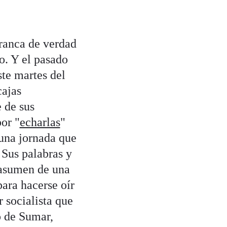
rranca de verdad
o. Y el pasado
te martes del
cajas
 de sus
por "
echarlas
"
 una jornada que
 Sus palabras y
 asumen de una
para hacerse oír
r socialista que
o de Sumar,