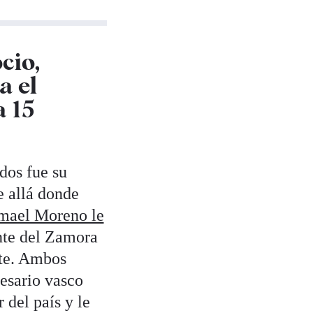
cio,
a el
a 15
dos fue su
e allá donde
smael Moreno le
te del Zamora
rte. Ambos
resario vasco
 del país y le