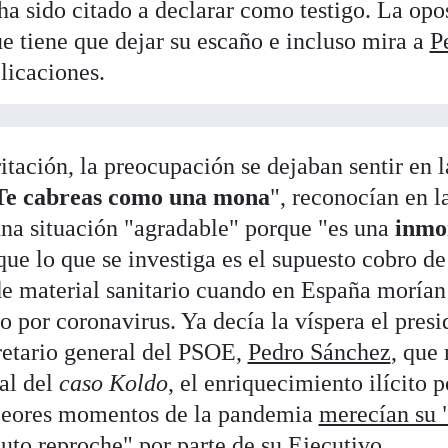
 ha sido citado a declarar como testigo. La opo
e tiene que dejar su escaño e incluso mira a
P
licaciones.
ritación, la preocupación se dejaban sentir en 
Te cabreas como una mona
", reconocían en l
una situación "agradable" porque "es una
inmo
que lo que se investiga es el supuesto cobro d
de material sanitario cuando en España morían
o por coronavirus. Ya decía la víspera el presi
retario general del PSOE,
Pedro Sánchez
, que 
ial del
caso Koldo
, el enriquecimiento ilícito 
 peores momentos de la pandemia
merecían su 
oluto reproche" por parte de su Ejecutivo
.