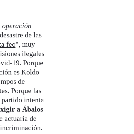
a
operación
desastre de las
ta feo
", muy
isiones ilegales
ovid-19. Porque
ación es Koldo
empos de
tes. Porque las
 partido intenta
xigir a Ábalos
e actuaría de
 incriminación.