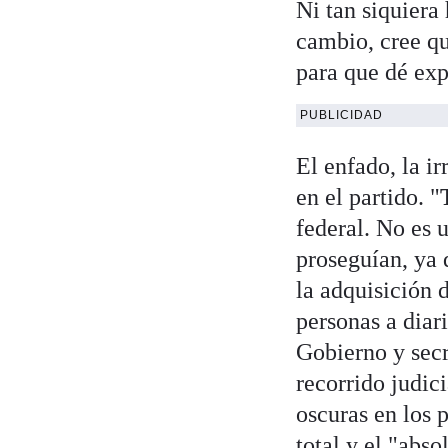
Ni tan siquiera
cambio, cree qu
para que dé exp
PUBLICIDAD
El enfado, la ir
en el partido. "
federal. No es 
proseguían, ya 
la adquisición 
personas a diari
Gobierno y sec
recorrido judic
oscuras en los
total y el "abs