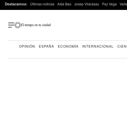
Destacamos:
Últimas noticias
Aída Bao
Josep Vilarasau
Paz Vega
Vall
El tiempo en tu ciudad
OPINIÓN
ESPAÑA
ECONOMÍA
INTERNACIONAL
CIEN