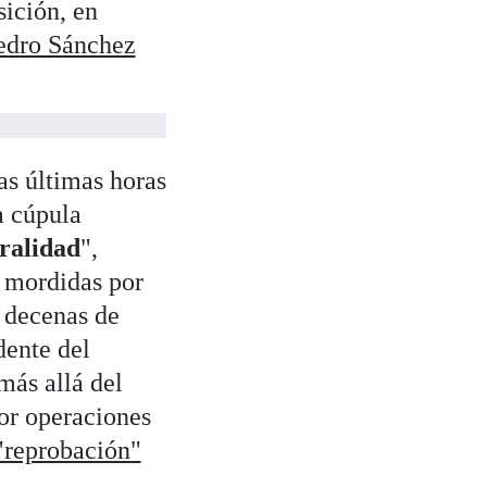
sición, en
edro Sánchez
las últimas horas
a cúpula
ralidad
",
e mordidas por
 decenas de
dente del
más allá del
por operaciones
"reprobación"