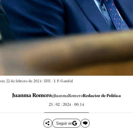
ste 22 de febrero de 2024 |
EFE / J. P. Gandul
Juanma Romero
@JuanmaRomero
Redactor de Política
23 / 02 / 2024 - 00: 14
Seguir en