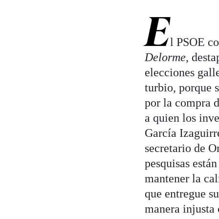
E
l PSOE co
Delorme
, desta
elecciones gall
turbio, porque 
por la compra d
a quien los inv
García Izaguir
secretario de O
pesquisas están 
mantener la ca
que entregue su
manera injusta 