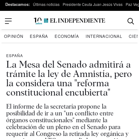
Destacamos:
Últimas noticias
Presidente Ceuta Juan Jesús Vivas
Paz Ve
OPINIÓN
ESPAÑA
ECONOMÍA
INTERNACIONAL
CIE
ESPAÑA
La Mesa del Senado admitirá a
trámite la ley de Amnistía, pero
la considera una "reforma
constitucional encubierta"
El informe de la secretaría propone la
posibilidad de ir a un "un conflicto entre
órganos constitucionales" mediante la
celebración de un pleno en el Senado para
requerir al Congreso la retirada ley orgánica y