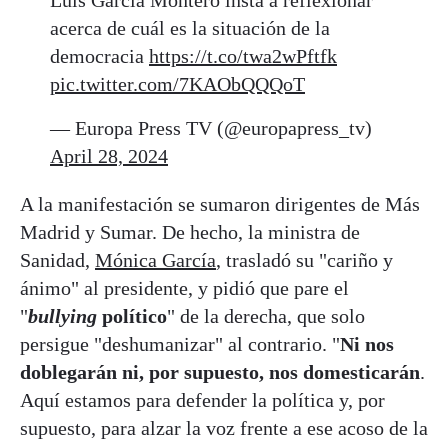
Luis García Montero insta a reflexionar
acerca de cuál es la situación de la
democracia
https://t.co/twa2wPftfk
pic.twitter.com/7KAObQQQoT
— Europa Press TV (@europapress_tv)
April 28, 2024
A la manifestación se sumaron dirigentes de Más
Madrid y Sumar. De hecho, la ministra de
Sanidad,
Mónica García
, trasladó su "cariño y
ánimo" al presidente, y pidió que pare el
"
bullying
político
" de la derecha, que solo
persigue "deshumanizar" al contrario. "
Ni nos
doblegarán ni, por supuesto, nos domesticarán
.
Aquí estamos para defender la política y, por
supuesto, para alzar la voz frente a ese acoso de la