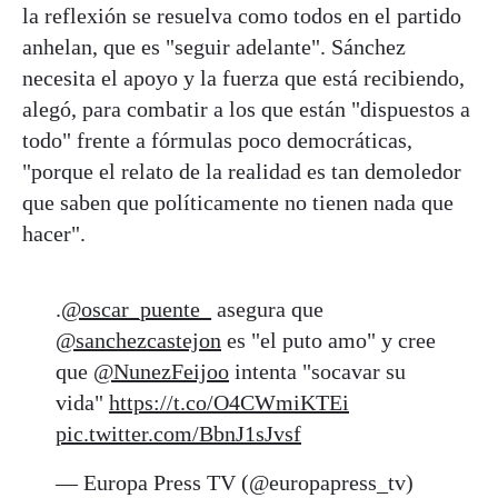
la reflexión se resuelva como todos en el partido
anhelan, que es "seguir adelante". Sánchez
necesita el apoyo y la fuerza que está recibiendo,
alegó, para combatir a los que están "dispuestos a
todo" frente a fórmulas poco democráticas,
"porque el relato de la realidad es tan demoledor
que saben que políticamente no tienen nada que
hacer".
.
@oscar_puente_
asegura que
@sanchezcastejon
es "el puto amo" y cree
que
@NunezFeijoo
intenta "socavar su
vida"
https://t.co/O4CWmiKTEi
pic.twitter.com/BbnJ1sJvsf
— Europa Press TV (@europapress_tv)