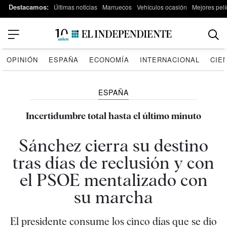
Destacamos:
Últimas noticias
Marruecos
Vehículos ocasión
Mejores pelí
OPINIÓN
ESPAÑA
ECONOMÍA
INTERNACIONAL
CIE
ESPAÑA
Incertidumbre total hasta el último minuto
Sánchez cierra su destino
tras días de reclusión y con
el PSOE mentalizado con
su marcha
El presidente consume los cinco días que se dio