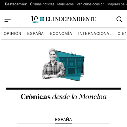
Destacamos:
Últimas noticias
Marruecos
Vehículos ocasión
Mejores pelí
OPINIÓN
ESPAÑA
ECONOMÍA
INTERNACIONAL
CIE
Crónicas
desde la Moncloa
ESPAÑA