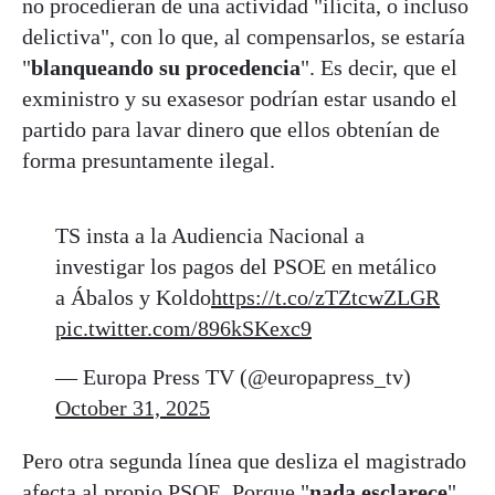
no procedieran de una actividad "ilícita, o incluso
delictiva", con lo que, al compensarlos, se estaría
"
blanqueando su procedencia
". Es decir, que el
exministro y su exasesor podrían estar usando el
partido para lavar dinero que ellos obtenían de
forma presuntamente ilegal.
TS insta a la Audiencia Nacional a
investigar los pagos del PSOE en metálico
a Ábalos y Koldo
https://t.co/zTZtcwZLGR
pic.twitter.com/896kSKexc9
— Europa Press TV (@europapress_tv)
October 31, 2025
Pero otra segunda línea que desliza el magistrado
afecta al propio PSOE. Porque "
nada esclarece
"