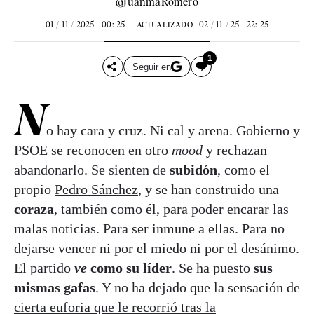
@JuanmaRomero
01 / 11 / 2025 - 00: 25
02 / 11 / 25 - 22: 25
ACTUALIZADO
1
Seguir en
N
o hay cara y cruz. Ni cal y arena. Gobierno y
PSOE se reconocen en otro
mood
y rechazan
abandonarlo. Se sienten de
subidón
, como el
propio
Pedro Sánchez
, y se han construido una
coraza
, también como él, para poder encarar las
malas noticias. Para ser inmune a ellas. Para no
dejarse vencer ni por el miedo ni por el desánimo.
El partido
ve
como su líder
. Se ha puesto
sus
mismas gafas
. Y no ha dejado que la sensación de
cierta euforia que le recorrió tras la