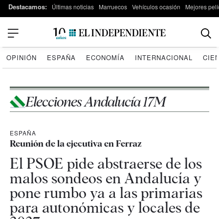
Destacamos:
Últimas noticias
Marruecos
Vehículos ocasión
Mejores pelí
OPINIÓN
ESPAÑA
ECONOMÍA
INTERNACIONAL
CIE
Elecciones Andalucía 17M
ESPAÑA
Reunión de la ejecutiva en Ferraz
El PSOE pide abstraerse de los
malos sondeos en Andalucía y
pone rumbo ya a las primarias
para autonómicas y locales de