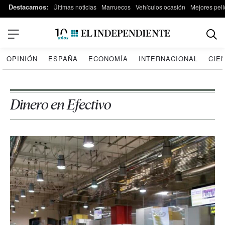
Destacamos:
Últimas noticias
Marruecos
Vehículos ocasión
Mejores pelí
OPINIÓN
ESPAÑA
ECONOMÍA
INTERNACIONAL
CIE
Dinero en Efectivo