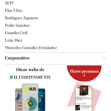
SEPI
Internacional
Plus Ultra
Gente
Rodríguez Zapatero
Televisión
Pedro Sánchez
Tendencias
Guardia Civil
Leire Díez
Mercedes González Fernández
Corporativo
Contacto
Otras webs de
Hazte premium
Suscripción
Newsletter
Apps
Quiénes somos
Especificaciones