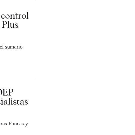
 control
 Plus
 el sumario
 OEP
alistas
tras Funcas y