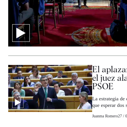
El aplaza
el juez a
PSOE
La estrategia de
que esperar dos 
Juanma Romero
27 / 