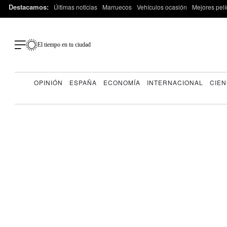
Destacamos:
Últimas noticias
Marruecos
Vehículos ocasión
Mejores pelí
El tiempo en tu ciudad
OPINIÓN
ESPAÑA
ECONOMÍA
INTERNACIONAL
CIEN