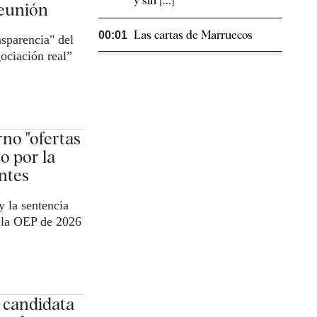
y sin [...]
reunión
Las cartas de Marruecos
00:01
nsparencia" del
ociación real”
no "ofertas
o por la
ntes
y la sentencia
 la OEP de 2026
 candidata