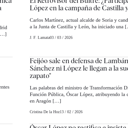
nica
El Retrovisor del Buitre: ¿Partici
a
López en la campaña de Castilla 
Carlos Martínez, actual alcalde de Soria y can
a la Junta de Castilla y León, ha iniciado una 
drid
 […]
J. F. Lamata
03 / 03 / 2026
Feijóo sale en defensa de Lambán
Sánchez ni López le llegan a la su
zapato"
entes
Las palabras del ministro de Transformación Di
Función Pública, Óscar López, atribuyendo la d
en Aragón […]
Cristina De la Hoz
13 / 02 / 2026
Óscar López no rectifica e insiste