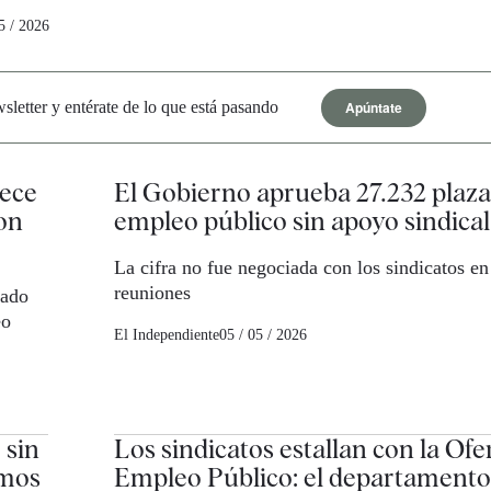
5 / 2026
Apúntate
letter y entérate de lo que está pasando
rece
El Gobierno aprueba 27.232 plaza
con
empleo público sin apoyo sindical
La cifra no fue negociada con los sindicatos en 
reuniones
tado
eo
El Independiente
05 / 05 / 2026
 sin
Los sindicatos estallan con la Ofe
amos
Empleo Público: el departamento