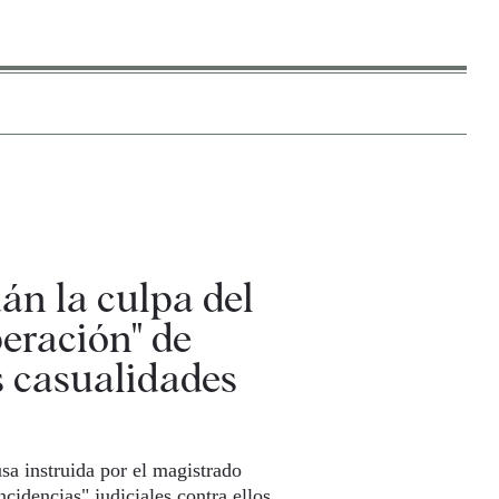
án la culpa del
peración" de
s casualidades
sa instruida por el magistrado
cidencias" judiciales contra ellos