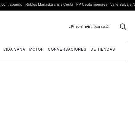
 contrabando
Robles Marlaska crisis Ceuta
PP Ceuta menores
Valle Salvaje N
Suscríbete
Iniciar sesión
VIDA SANA
MOTOR
CONVERSACIONES
DE TIENDAS