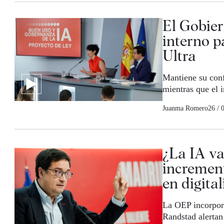
El Gobier
interno p
Ultra
Mantiene su conf
mientras que el 
Juanma Romero
26 / 
¿La IA va
increment
en digita
La OEP incorpora
Randstad alertan