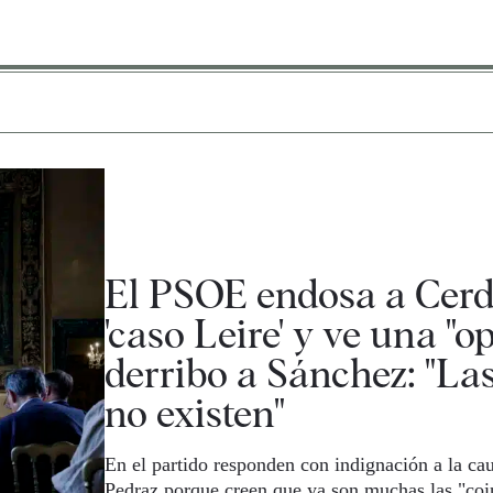
El PSOE endosa a Cerd
'caso Leire' y ve una "o
derribo a Sánchez: "La
no existen"
En el partido responden con indignación a la cau
Pedraz porque creen que ya son muchas las "coin