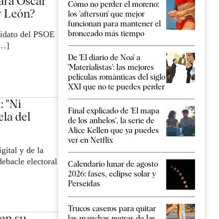
pará Óscar
Cómo no perder el moreno:
y León?
los 'aftersun' que mejor
funcionan para mantener el
bronceado más tiempo
didato del PSOE
[…]
De 'El diario de Noa' a
'Materialistas': las mejores
películas románticas del siglo
XXI que no te puedes perder
: "Ni
Final explicado de 'El mapa
ela del
de los anhelos', la serie de
Alice Kellen que ya puedes
ver en Netflix
gital y de la
ebacle electoral
Calendario lunar de agosto
2026: fases, eclipse solar y
Perseidas
Trucos caseros para quitar
 en su
las manchas negras de las