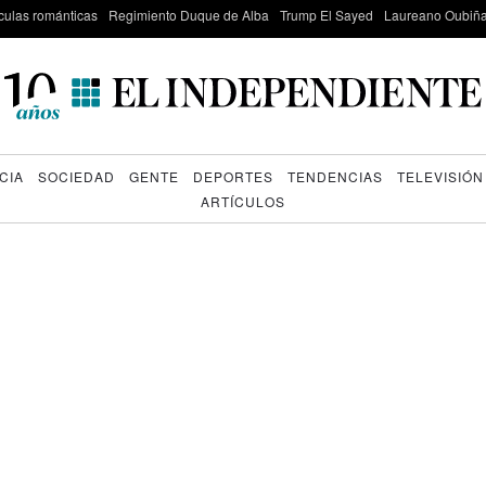
culas románticas
Regimiento Duque de Alba
Trump El Sayed
Laureano Oubiña
CIA
SOCIEDAD
GENTE
DEPORTES
TENDENCIAS
TELEVISIÓN
ARTÍCULOS