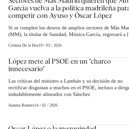
Sectores de Más Madrid quieren que Mó
García vuelva a la política madrileña par
competir con Ayuso y Óscar López
Si se cumplen los deseos de amplios sectores de Más Ma
(MM), la titular de Sanidad, Mónica García, regresará a
Cristina De la Hoz
19 / 03 / 2026
López mete al PSOE en un "charco
innecesario"
Las críticas del ministro a Lambán y su decisión de no
rectificar disgustan a muchos en el PSOE, incluso a dirig
indudablemente alineados con Sánchez
Juanma Romero
14 / 02 / 2026
Oscar López o la mezquindad