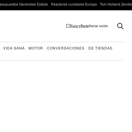
esupuestos Generales Estado
Reactores nucleares Europa
Tom Holland Zenda
Suscríbete
Iniciar sesión
VIDA SANA
MOTOR
CONVERSACIONES
DE TIENDAS