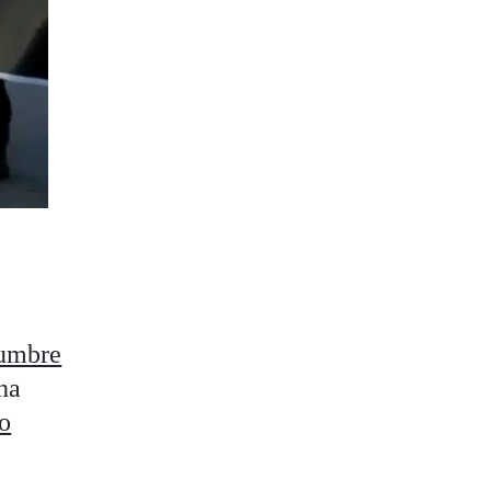
umbre
ha
do