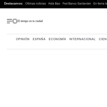
Destacamos:
Últimas noticias
Aída Bao
Fed Banco Santander
En tierra 
El tiempo en tu ciudad
OPINIÓN
ESPAÑA
ECONOMÍA
INTERNACIONAL
CIEN