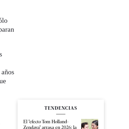
ólo
paran
s
2 años
que
TENDENCIAS
l
El "efecto Tom Holland-
Zendaya" arrasa en 2026: la