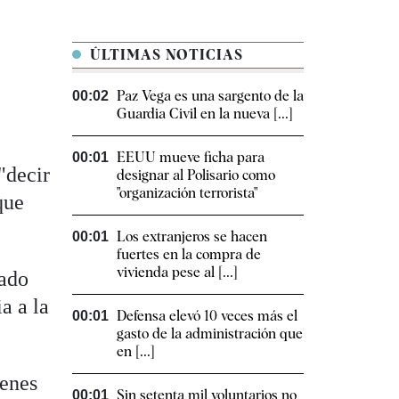
ÚLTIMAS NOTICIAS
Paz Vega es una sargento de la
00:02
Guardia Civil en la nueva [...]
EEUU mueve ficha para
00:01
"decir
designar al Polisario como
"organización terrorista"
que
Los extranjeros se hacen
00:01
fuertes en la compra de
vivienda pese al [...]
iado
a a la
Defensa elevó 10 veces más el
00:01
gasto de la administración que
en [...]
ienes
Sin setenta mil voluntarios no
00:01