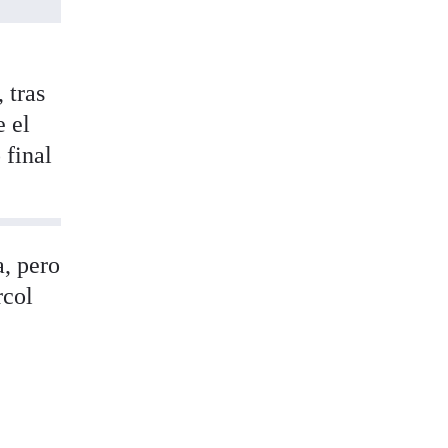
 tras
e el
 final
a, pero
rcol