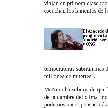
viajan en primera clase tod
escuchan los lamentos de lo
El Acuerdo d
peligro en l
Madrid, segú
y ONG
temperaturas subirán más d
millones de muertes".
McNern ha subrayado que lo
de la cumbre del clima "no
podemos hacer pensar más 