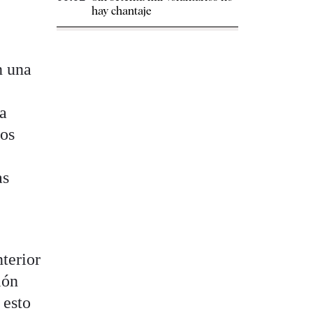
hay chantaje
n una
a
os
as
terior
ión
 esto