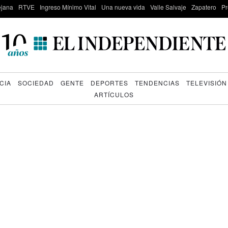
lejana
RTVE
Ingreso Mínimo Vital
Una nueva vida
Valle Salvaje
Zapatero
Pr
CIA
SOCIEDAD
GENTE
DEPORTES
TENDENCIAS
TELEVISIÓN
ARTÍCULOS