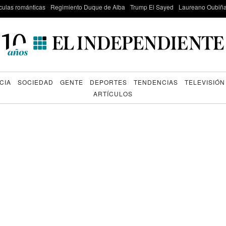
culas románticas
Regimiento Duque de Alba
Trump El Sayed
Laureano Oubiña
CIA
SOCIEDAD
GENTE
DEPORTES
TENDENCIAS
TELEVISIÓN
ARTÍCULOS