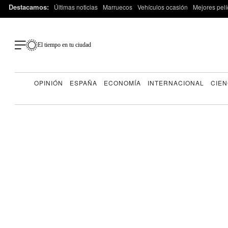
Destacamos:
Últimas noticias
Marruecos
Vehículos ocasión
Mejores pelí
El tiempo en tu ciudad
OPINIÓN
ESPAÑA
ECONOMÍA
INTERNACIONAL
CIEN