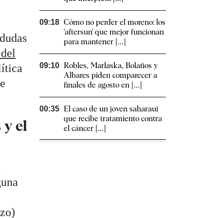
Cómo no perder el moreno: los
09:18
'aftersun' que mejor funcionan
 dudas
para mantener [...]
 del
Robles, Marlaska, Bolaños y
09:10
ítica
Albares piden comparecer a
de
finales de agosto en [...]
El caso de un joven saharaui
00:35
que recibe tratamiento contra
 y el
el cáncer [...]
e
guna
rzo)