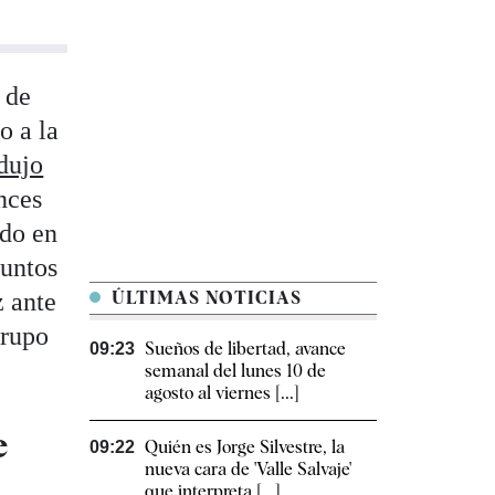
 de
o a la
dujo
nces
ado en
suntos
z ante
ÚLTIMAS NOTICIAS
grupo
Sueños de libertad, avance
09:23
semanal del lunes 10 de
agosto al viernes [...]
e
Quién es Jorge Silvestre, la
09:22
nueva cara de 'Valle Salvaje'
que interpreta [...]