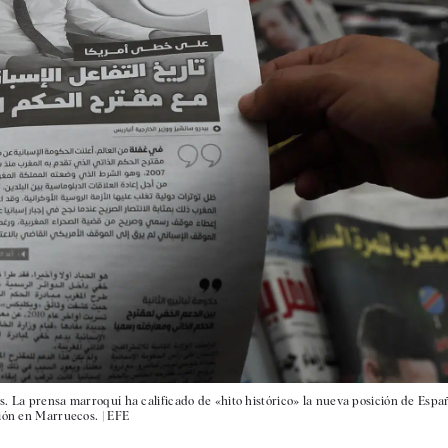
s. La prensa marroquí ha calificado de «hito histórico» la nueva posición de Espa
ción en Marruecos. |
EFE