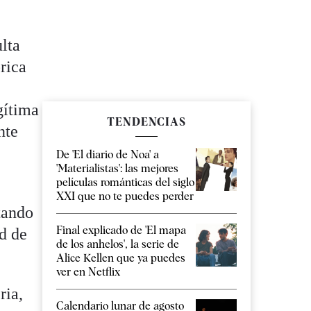
lta
rica
gítima
TENDENCIAS
nte
De 'El diario de Noa' a
'Materialistas': las mejores
películas románticas del siglo
XXI que no te puedes perder
tando
Final explicado de 'El mapa
d de
de los anhelos', la serie de
Alice Kellen que ya puedes
ver en Netflix
ria,
Calendario lunar de agosto