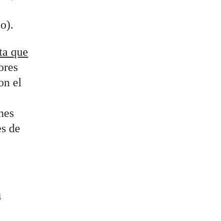
o).
ta que
ores
on el
nes
es de
n