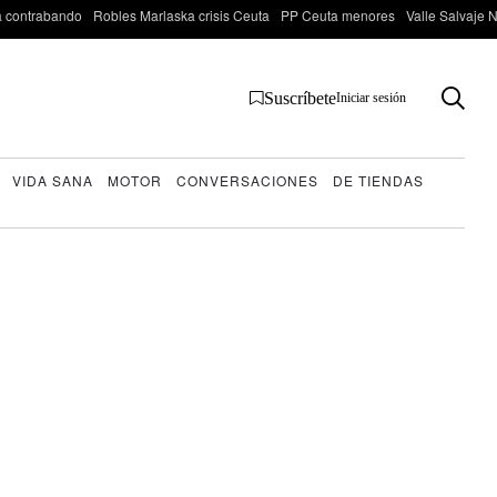
 contrabando
Robles Marlaska crisis Ceuta
PP Ceuta menores
Valle Salvaje N
Suscríbete
Iniciar sesión
VIDA SANA
MOTOR
CONVERSACIONES
DE TIENDAS