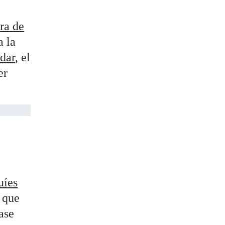
ra de
a la
dar
, el
er
uíes
 que
ase