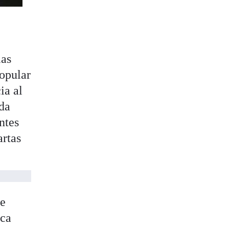
las
Popular
ia al
nda
ntes
artas
le
ica