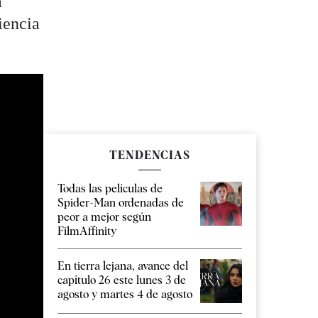
a
iencia
TENDENCIAS
Todas las películas de
Spider-Man ordenadas de
peor a mejor según
FilmAffinity
En tierra lejana, avance del
capítulo 26 este lunes 3 de
agosto y martes 4 de agosto