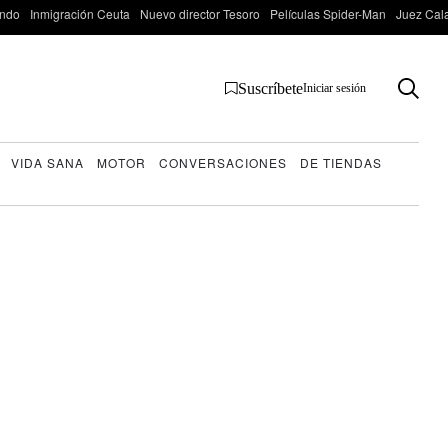
ondo
Inmigración Ceuta
Nuevo director Tesoro
Películas Spider-Man
Juez Cal
Suscríbete
Iniciar sesión
VIDA SANA
MOTOR
CONVERSACIONES
DE TIENDAS