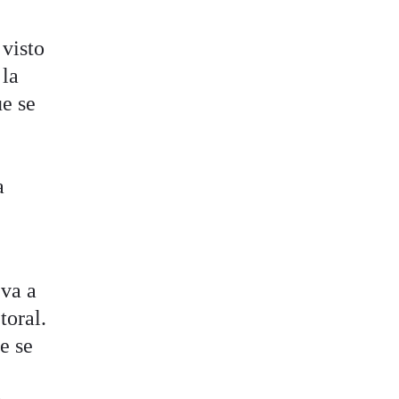
 visto
 la
e se
a
 va a
toral.
e se