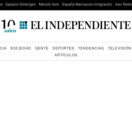
os
Espacio Schengen
Manolo Solo
España Marruecos inmigración
Ivan Red
CIA
SOCIEDAD
GENTE
DEPORTES
TENDENCIAS
TELEVISIÓN
ARTÍCULOS