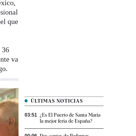
éxico,
sional
 el que
a 36
ente va
go.
ÚLTIMAS NOTICIAS
¿Es El Puerto de Santa María
03:51
la mejor feria de España?
Dos cargos de Podemos
00:06