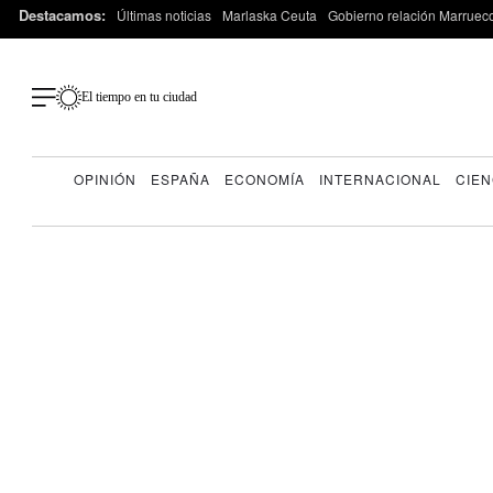
Destacamos:
Últimas noticias
Marlaska Ceuta
Gobierno relación Marruec
El tiempo en tu ciudad
OPINIÓN
ESPAÑA
ECONOMÍA
INTERNACIONAL
CIEN