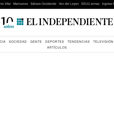
mo Vital
Marruecos
Sáhara Occidental
Von der Leyen
EEUU armas
Ingreso 
CIA
SOCIEDAD
GENTE
DEPORTES
TENDENCIAS
TELEVISIÓN
ARTÍCULOS