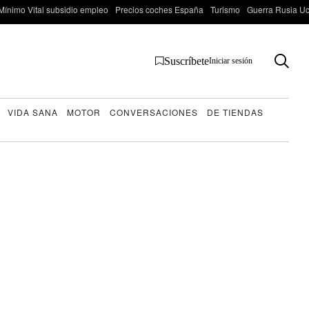
Mínimo Vital subsidio empleo
Precios coches España
Turismo
Guerra Rusia Ucr
Suscríbete
Iniciar sesión
VIDA SANA
MOTOR
CONVERSACIONES
DE TIENDAS