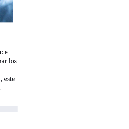
ace
ar los
 este
l