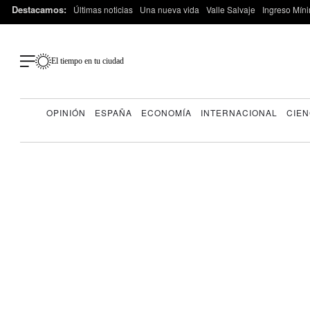
Destacamos:
Últimas noticias
Una nueva vida
Valle Salvaje
Ingreso Míni
El tiempo en tu ciudad
OPINIÓN
ESPAÑA
ECONOMÍA
INTERNACIONAL
CIEN