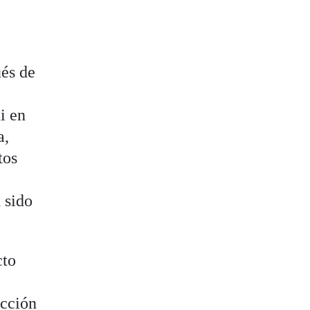
ués de
i en
a,
tos
 sido
cto
icción