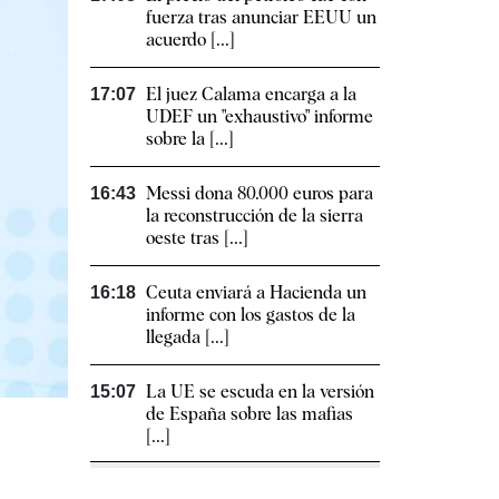
fuerza tras anunciar EEUU un
acuerdo [...]
El juez Calama encarga a la
17:07
UDEF un "exhaustivo" informe
sobre la [...]
Messi dona 80.000 euros para
16:43
la reconstrucción de la sierra
oeste tras [...]
Ceuta enviará a Hacienda un
16:18
informe con los gastos de la
llegada [...]
La UE se escuda en la versión
15:07
de España sobre las mafias
[...]