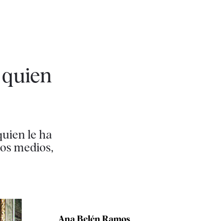
 quien
quien le ha
los medios,
Ana Belén Ramos