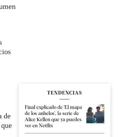
esumen
s
cios
TENDENCIAS
Final explicado de 'El mapa
de los anhelos', la serie de
a de
Alice Kellen que ya puedes
o que
ver en Netflix