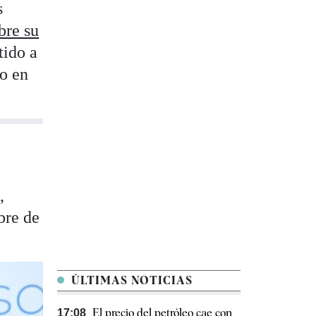
s
bre su
tido a
eo en
,
bre de
ÚLTIMAS NOTICIAS
El precio del petróleo cae con
17:08