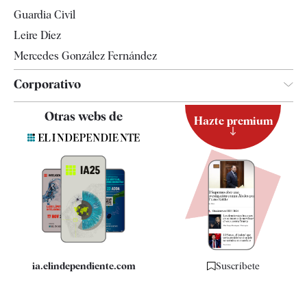
Tendencias
Guardia Civil
Leire Díez
Mercedes González Fernández
Corporativo
Contacto
Otras webs de
Hazte premium
Suscripción
Newsletter
Apps
Quiénes somos
Especificaciones
ia.elindependiente.com
Suscríbete