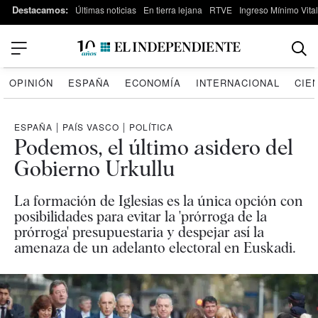
Destacamos:
Últimas noticias
En tierra lejana
RTVE
Ingreso Mínimo Vital
OPINIÓN
ESPAÑA
ECONOMÍA
INTERNACIONAL
CIE
ESPAÑA
|
PAÍS VASCO
|
POLÍTICA
Podemos, el último asidero del
Gobierno Urkullu
La formación de Iglesias es la única opción con
posibilidades para evitar la 'prórroga de la
prórroga' presupuestaria y despejar así la
amenaza de un adelanto electoral en Euskadi.