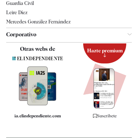
Guardia Civil
Leire Díez
Mercedes González Fernández
Corporativo
Contacto
Otras webs de
Hazte premium
Suscripción
Newsletter
Apps
Quiénes somos
Especificaciones
ia.elindependiente.com
Suscríbete