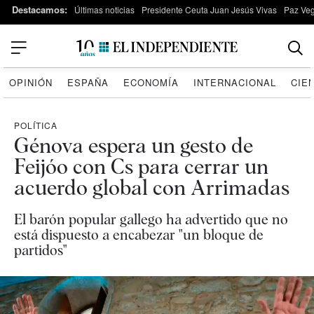
Destacamos:
Últimas noticias
Presidente Ceuta Juan Jesús Vivas
Paz Ve
OPINIÓN
ESPAÑA
ECONOMÍA
INTERNACIONAL
CIE
POLÍTICA
Génova espera un gesto de
Feijóo con Cs para cerrar un
acuerdo global con Arrimadas
El barón popular gallego ha advertido que no
está dispuesto a encabezar "un bloque de
partidos"