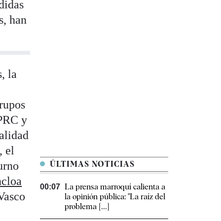
didas
s, han
, la
grupos
 PRC y
alidad
 el
urno
ÚLTIMAS NOTICIAS
ncloa
La prensa marroquí calienta a
00:07
 Vasco
la opinión pública: "La raíz del
problema [...]