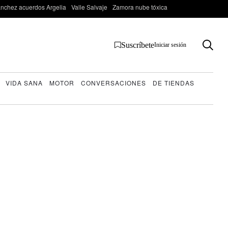
nchez acuerdos Argelia
Valle Salvaje
Zamora nube tóxica
Suscríbete
Iniciar sesión
VIDA SANA
MOTOR
CONVERSACIONES
DE TIENDAS