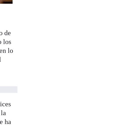
o de
o los
ien lo
l
ices
 la
e ha