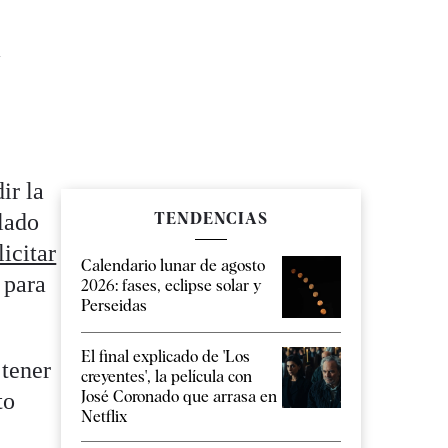
a
ir la
lado
TENDENCIAS
icitar
Calendario lunar de agosto
 para
2026: fases, eclipse solar y
Perseidas
El final explicado de 'Los
 tener
creyentes', la película con
José Coronado que arrasa en
to
Netflix