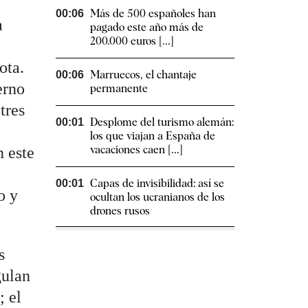
Más de 500 españoles han
00:06
a
pagado este año más de
200.000 euros [...]
ota.
Marruecos, el chantaje
00:06
erno
permanente
tres
Desplome del turismo alemán:
00:01
los que viajan a España de
vacaciones caen [...]
n este
Capas de invisibilidad: así se
00:01
o y
ocultan los ucranianos de los
drones rusos
s
gulan
; el