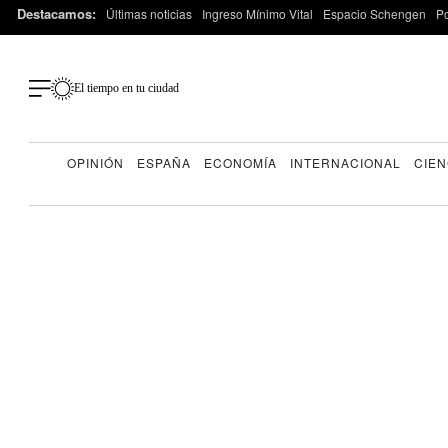
Destacamos:
Últimas noticias
Ingreso Mínimo Vital
Espacio Schengen
P
El tiempo en tu ciudad
OPINIÓN
ESPAÑA
ECONOMÍA
INTERNACIONAL
CIEN