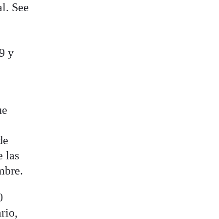
al. See
9 y
ue
de
 las
mbre.
0
rio,