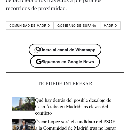
de bicicleta o los trayectos a pie para los
recorridos de proximidad.
COMUNIDAD DE MADRID
GOBIERNO DE ESPAÑA
MADRID
Únete al canal de Whatsapp
Síguenos en Google News
TE PUEDE INTERESAR
Qué hay detrás del posible desalojo de
Casa Árabe en Madrid: las claves del
conflicto
Óscar López será el candidato del PSOE
a la Comunidad de Madrid tras no lograr