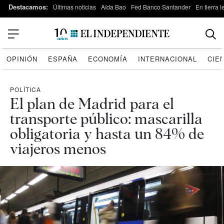
Destacamos:
Últimas noticias
Aída Bao
Fed Banco Santander
En tierra 
OPINIÓN
ESPAÑA
ECONOMÍA
INTERNACIONAL
CIE
POLÍTICA
El plan de Madrid para el
transporte público: mascarilla
obligatoria y hasta un 84% de
viajeros menos