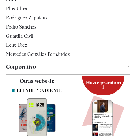
Internacional
Plus Ultra
Gente
Rodríguez Zapatero
Televisión
Pedro Sánchez
Tendencias
Guardia Civil
Leire Díez
Mercedes González Fernández
Corporativo
Contacto
Otras webs de
Hazte premium
Suscripción
Newsletter
Apps
Quiénes somos
Especificaciones