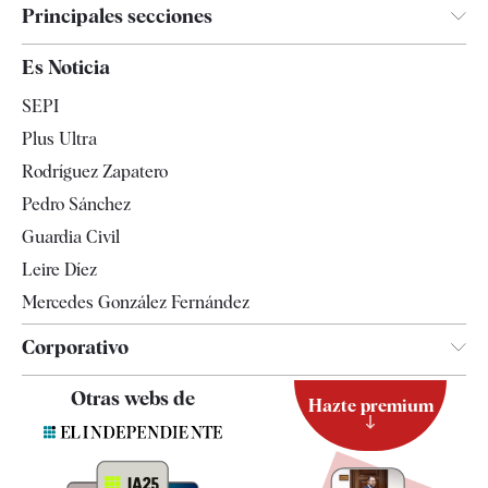
Principales secciones
España
Es Noticia
Economía
SEPI
Internacional
Plus Ultra
Gente
Rodríguez Zapatero
Televisión
Pedro Sánchez
Tendencias
Guardia Civil
Leire Díez
Mercedes González Fernández
Corporativo
Contacto
Otras webs de
Hazte premium
Suscripción
Newsletter
Apps