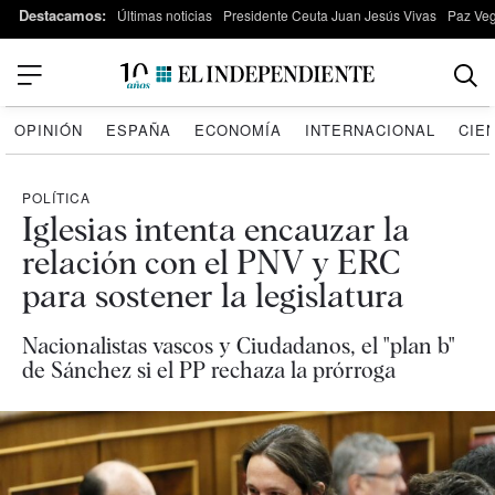
Destacamos:
Últimas noticias
Presidente Ceuta Juan Jesús Vivas
Paz Ve
OPINIÓN
ESPAÑA
ECONOMÍA
INTERNACIONAL
CIE
POLÍTICA
Iglesias intenta encauzar la
relación con el PNV y ERC
para sostener la legislatura
Nacionalistas vascos y Ciudadanos, el "plan b"
de Sánchez si el PP rechaza la prórroga