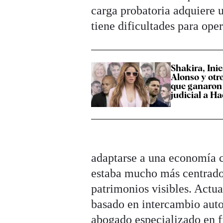
carga probatoria adquiere 
tiene dificultades para oper
Shakira, Inie
Alonso y otr
que ganaron 
judicial a H
adaptarse a una economía c
estaba mucho más centrado e
patrimonios visibles. Actu
basado en intercambio auto
abogado especializado en f