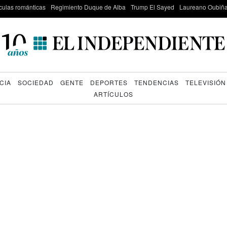
culas románticas
Regimiento Duque de Alba
Trump El Sayed
Laureano Oubiña
CIA
SOCIEDAD
GENTE
DEPORTES
TENDENCIAS
TELEVISIÓN
ARTÍCULOS