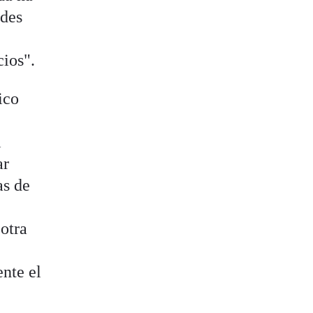
des
cios".
ico
l
ar
as de
otra
nte el