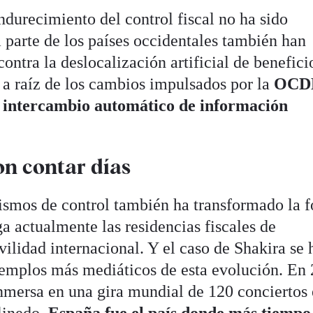
ndurecimiento del control fiscal no ha sido
parte de los países occidentales también han
ntra la deslocalización artificial de beneficio
l a raíz de los cambios impulsados por la
OCD
r
intercambio automático de información
n contar días
ismos de control también ha transformado la 
a actualmente las residencias fiscales de
ilidad internacional. Y el caso de Shakira se 
jemplos más mediáticos de esta evolución. En 
inmersa en una gira mundial de 120 conciertos
llinedo,
España fue el país donde más tiempo