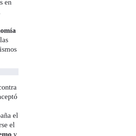
s en
a
nomía
las
nismos
ontra
aceptó
paña el
rse el
remo
y