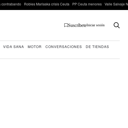
 contrabando
Robles Marlaska crisis Ceuta
PP Ceuta menores
Valle Salvaje N
Suscríbete
Iniciar sesión
VIDA SANA
MOTOR
CONVERSACIONES
DE TIENDAS