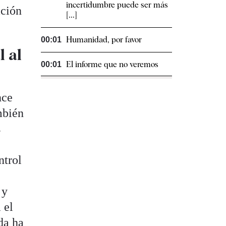
incertidumbre puede ser más
ación
[...]
Humanidad, por favor
00:01
l al
El informe que no veremos
00:01
nce
mbién
s
ntrol
 y
 el
da ha