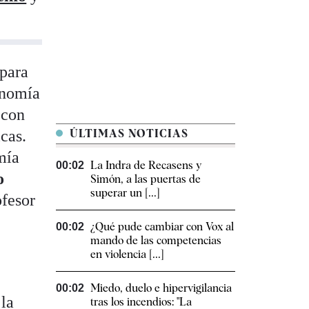
 para
onomía
 con
icas.
ÚLTIMAS NOTICIAS
mía
La Indra de Recasens y
00:02
o
Simón, a las puertas de
superar un [...]
ofesor
¿Qué pude cambiar con Vox al
00:02
mando de las competencias
en violencia [...]
Miedo, duelo e hipervigilancia
00:02
la
tras los incendios: "La