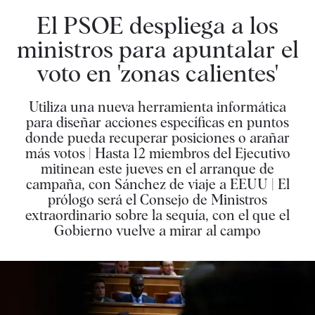
El PSOE despliega a los
ministros para apuntalar el
voto en 'zonas calientes'
Utiliza una nueva herramienta informática
para diseñar acciones específicas en puntos
donde pueda recuperar posiciones o arañar
más votos | Hasta 12 miembros del Ejecutivo
mitinean este jueves en el arranque de
campaña, con Sánchez de viaje a EEUU | El
prólogo será el Consejo de Ministros
extraordinario sobre la sequía, con el que el
Gobierno vuelve a mirar al campo