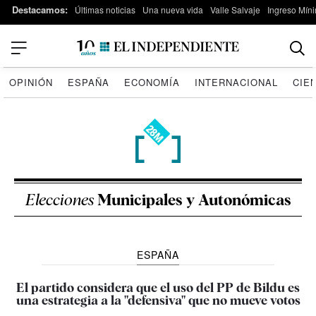
Destacamos:
Últimas noticias
Una nueva vida
Valle Salvaje
Ingreso Míni
OPINIÓN
ESPAÑA
ECONOMÍA
INTERNACIONAL
CIE
Elecciones
Municipales y Autonómicas
ESPAÑA
El partido considera que el uso del PP de Bildu es
una estrategia a la "defensiva" que no mueve votos