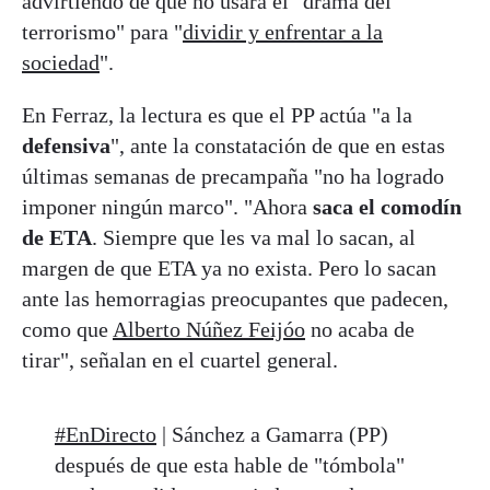
advirtiendo de que no usará el "drama del
terrorismo" para "
dividir y enfrentar a la
sociedad
".
En Ferraz, la lectura es que el PP actúa "a la
defensiva
", ante la constatación de que en estas
últimas semanas de precampaña "no ha logrado
imponer ningún marco". "Ahora
saca el comodín
de ETA
. Siempre que les va mal lo sacan, al
margen de que ETA ya no exista. Pero lo sacan
ante las hemorragias preocupantes que padecen,
como que
Alberto Núñez Feijóo
no acaba de
tirar", señalan en el cuartel general.
#EnDirecto
| Sánchez a Gamarra (PP)
después de que esta hable de "tómbola"