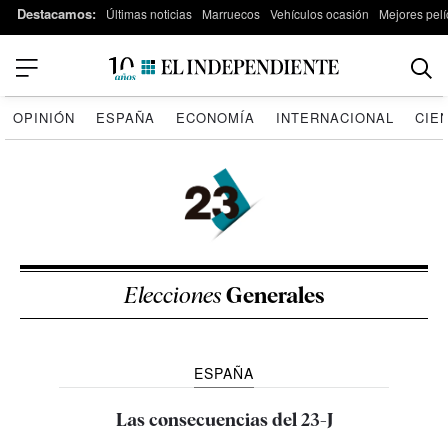
Destacamos:
Últimas noticias
Marruecos
Vehículos ocasión
Mejores pelí
OPINIÓN
ESPAÑA
ECONOMÍA
INTERNACIONAL
CIE
Elecciones
Generales
ESPAÑA
Las consecuencias del 23-J