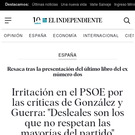
Destacamos:
Últimas noticias
Una nueva vida
Valle Salvaje
Ingreso Míni
OPINIÓN
ESPAÑA
ECONOMÍA
INTERNACIONAL
CIE
ESPAÑA
Resaca tras la presentación del último libro del ex
número dos
Irritación en el PSOE por
las críticas de González y
Guerra: "Desleales son los
que no respetan las
mayorías del partido"