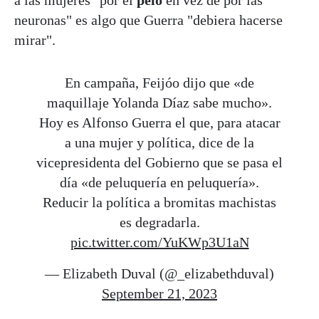
a las mujeres "por el
pelo
en vez de por las
neuronas" es algo que Guerra "debiera hacerse
mirar".
En campaña, Feijóo dijo que «de
maquillaje Yolanda Díaz sabe mucho».
Hoy es Alfonso Guerra el que, para atacar
a una mujer y política, dice de la
vicepresidenta del Gobierno que se pasa el
día «de peluquería en peluquería».
Reducir la política a bromitas machistas
es degradarla.
pic.twitter.com/YuKWp3U1aN
— Elizabeth Duval (@_elizabethduval)
September 21, 2023