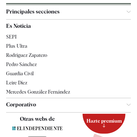
Principales secciones
España
Es Noticia
Economía
SEPI
Internacional
Plus Ultra
Gente
Rodríguez Zapatero
Televisión
Pedro Sánchez
Tendencias
Guardia Civil
Leire Díez
Mercedes González Fernández
Corporativo
Contacto
Otras webs de
Hazte premium
Suscripción
Newsletter