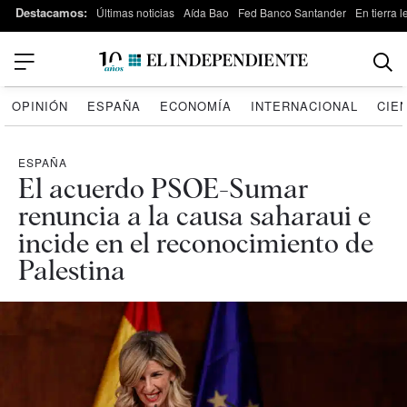
Destacamos:
Últimas noticias
Aída Bao
Fed Banco Santander
En tierra 
OPINIÓN
ESPAÑA
ECONOMÍA
INTERNACIONAL
CIE
ESPAÑA
El acuerdo PSOE-Sumar
renuncia a la causa saharaui e
incide en el reconocimiento de
Palestina