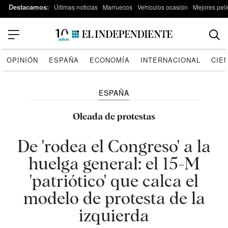
Destacamos:
Últimas noticias
Marruecos
Vehículos ocasión
Mejores pelí
OPINIÓN
ESPAÑA
ECONOMÍA
INTERNACIONAL
CIE
ESPAÑA
Oleada de protestas
De 'rodea el Congreso' a la
huelga general: el 15-M
'patriótico' que calca el
modelo de protesta de la
izquierda