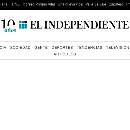
lejana
RTVE
Ingreso Mínimo Vital
Una nueva vida
Valle Salvaje
Zapatero
Pr
CIA
SOCIEDAD
GENTE
DEPORTES
TENDENCIAS
TELEVISIÓN
ARTÍCULOS