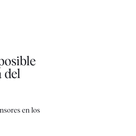
posible
 del
ensores en los