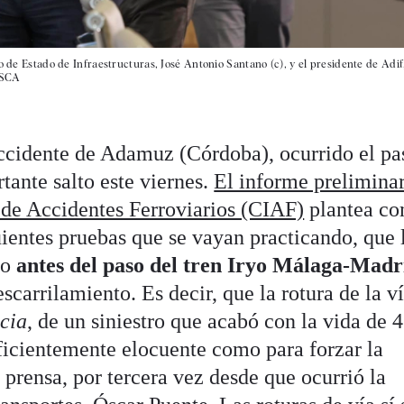
io de Estado de Infraestructuras, José Antonio Santano (c), y el presidente de Adi
ESCA
accidente de Adamuz (Córdoba), ocurrido el p
ante salto este viernes.
El informe preliminar
 de Accidentes Ferroviarios (CIAF)
plantea c
guientes pruebas que se vayan practicando, que 
jo
antes del paso del tren Iryo Málaga-Mad
descarrilamiento. Es decir, que la rotura de la v
cia
, de un siniestro que acabó con la vida de 
ficientemente elocuente como para forzar la
prensa, por tercera vez desde que ocurrió la