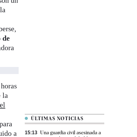
 son un
la
berse,
o de
adora
 horas
 la
el
ÚLTIMAS NOTICIAS
 para
uido a
Una guardia civil asesinada a
15:13