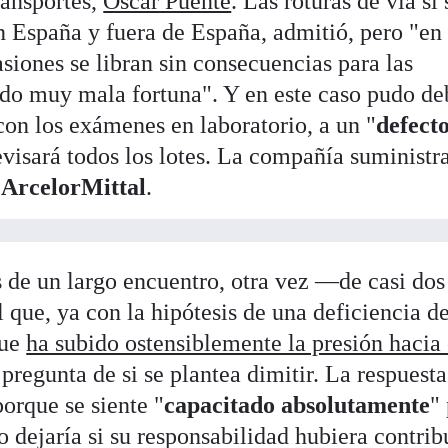
ransportes,
Óscar Puente
. Las roturas de vía sí
en España y fuera de España, admitió, pero "en 
siones se libran sin consecuencias para las
ido muy mala fortuna". Y en este caso pudo de
 con los exámenes en laboratorio, a un "
defect
revisará todos los lotes. La compañía suministr
l
ArcelorMittal
.
s de un largo encuentro, otra vez —de casi dos
l que, ya con la hipótesis de una deficiencia de
que
ha subido ostensiblemente la presión hacia 
a pregunta de si se plantea dimitir. La respuesta
porque se siente "
capacitado absolutamente
"
lo dejaría si su responsabilidad hubiera contrib