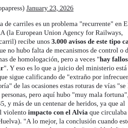
opapress)
January 23, 2026
a de carriles es un problema "recurrente" en 
ERA (la European Union Agency for Railways,
arril) recibe unos
3.000 avisos de este tipo c
 que no hubo falta de mecanismos de control o 
emas de homologación, pero a veces "
hay fallo
ar
". Y eso es lo que a juicio del ministerio está
ue sigue calificando de "extraño por infrecue
ía" de las ocasiones estas roturas de vías "se 
s personas, pero aquí hubo "muy mala fortuna"
45, y más de un centenar de heridos, ya que al
l violento
impacto con el Alvia
que circulaba
Huelva). "A lo mejor, la conclusión cuando est