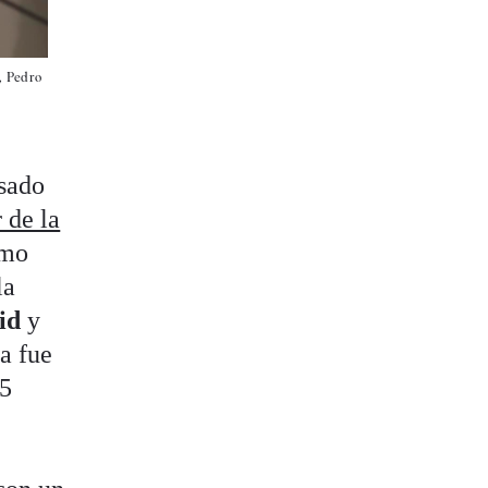
f, Pedro
asado
 de la
omo
la
rid
y
ía fue
45