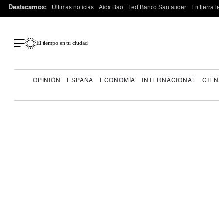
Destacamos:
Últimas noticias
Aída Bao
Fed Banco Santander
En tierra 
El tiempo en tu ciudad
OPINIÓN
ESPAÑA
ECONOMÍA
INTERNACIONAL
CIEN