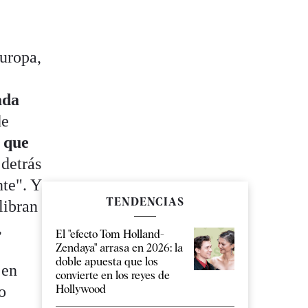
Europa,
ada
de
s que
 detrás
nte". Y
TENDENCIAS
libran
,
El "efecto Tom Holland-
Zendaya" arrasa en 2026: la
doble apuesta que los
 en
convierte en los reyes de
o
Hollywood