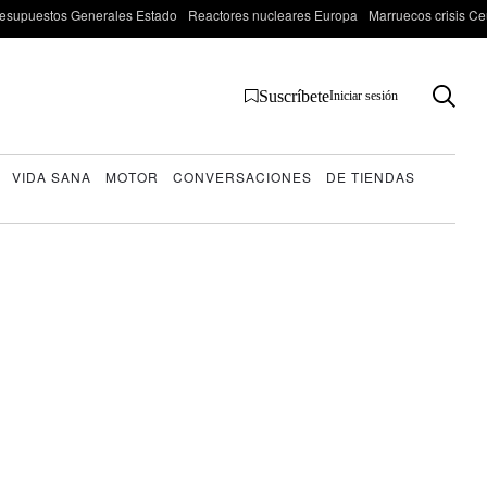
esupuestos Generales Estado
Reactores nucleares Europa
Marruecos crisis Ce
Suscríbete
Iniciar sesión
VIDA SANA
MOTOR
CONVERSACIONES
DE TIENDAS