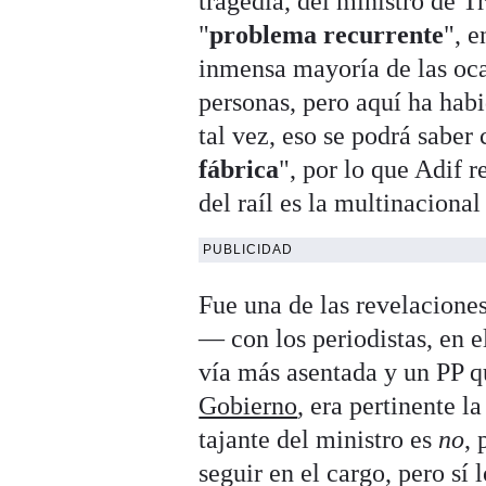
tragedia, del ministro de T
"
problema recurrente
", 
inmensa mayoría de las oca
personas, pero aquí ha hab
tal vez, eso se podrá saber
fábrica
", por lo que Adif 
del raíl es la multinaciona
PUBLICIDAD
Fue una de las revelacione
— con los periodistas, en e
vía más asentada y un PP 
Gobierno
, era pertinente l
tajante del ministro es
no
, 
seguir en el cargo, pero sí 