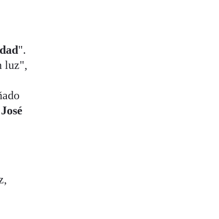
idad
".
n luz",
añado
,
José
z,