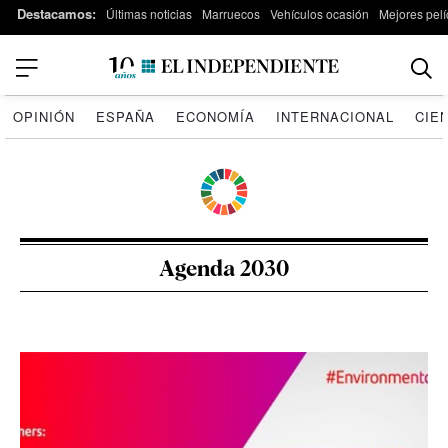
Destacamos:
Últimas noticias
Marruecos
Vehículos ocasión
Mejores pelí
OPINIÓN
ESPAÑA
ECONOMÍA
INTERNACIONAL
CIE
Agenda 2030