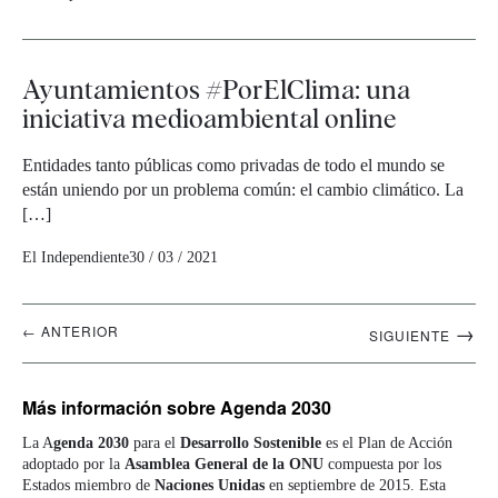
Ayuntamientos #PorElClima: una
iniciativa medioambiental online
Entidades tanto públicas como privadas de todo el mundo se
están uniendo por un problema común: el cambio climático. La
[…]
El Independiente
30 / 03 / 2021
Navegación
→
← ANTERIOR
SIGUIENTE
artículos
Más información
sobre Agenda 2030
La A
genda 2030
para el
Desarrollo Sostenible
es el Plan de Acción
adoptado por la
Asamblea General de la ONU
compuesta por los
Estados miembro de
Naciones Unidas
en septiembre de 2015. Esta