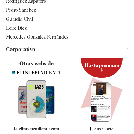
Rodríguez Zapatero
Televisión
Pedro Sánchez
Tendencias
Guardia Civil
Leire Díez
Mercedes González Fernández
Corporativo
Contacto
Otras webs de
Hazte premium
Suscripción
Newsletter
Apps
Quiénes somos
Especificaciones
ia.elindependiente.com
Suscríbete