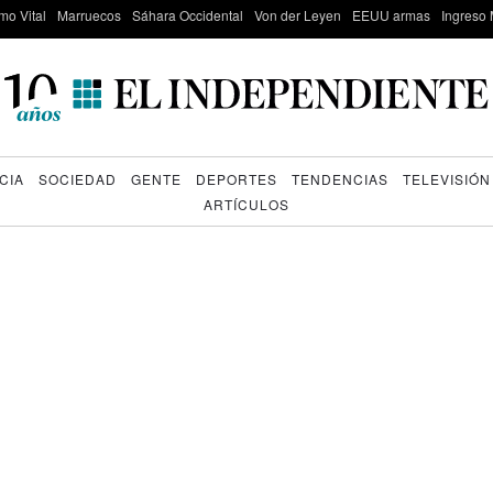
mo Vital
Marruecos
Sáhara Occidental
Von der Leyen
EEUU armas
Ingreso 
CIA
SOCIEDAD
GENTE
DEPORTES
TENDENCIAS
TELEVISIÓN
ARTÍCULOS