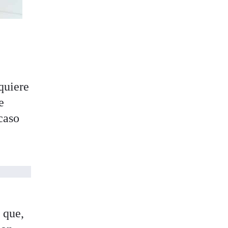
quiere
e
caso
 que,