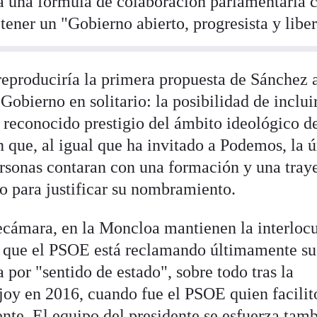
á a una fórmula de colaboración parlamentaria 
ener un "Gobierno abierto, progresista y liber
eproduciría la primera propuesta de Sánchez 
Gobierno en solitario: la posibilidad de inclui
 reconocido prestigio del ámbito ideológico d
n que, al igual que ha invitado a Podemos, la 
ersonas contaran con una formación y una tray
o para justificar su nombramiento.
recámara, en la Moncloa mantienen la interloc
l que el PSOE está reclamando últimamente su
 por "sentido de estado", sobre todo tras la
oy en 2016, cuando fue el PSOE quien facilit
te. El equipo del presidente se esfuerza tam