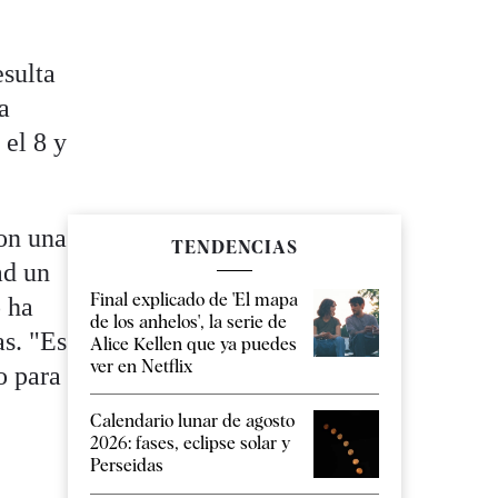
esulta
a
 el 8 y
con una
TENDENCIAS
ad un
Final explicado de 'El mapa
o ha
de los anhelos', la serie de
as. "Es
Alice Kellen que ya puedes
ver en Netflix
o para
Calendario lunar de agosto
2026: fases, eclipse solar y
Perseidas