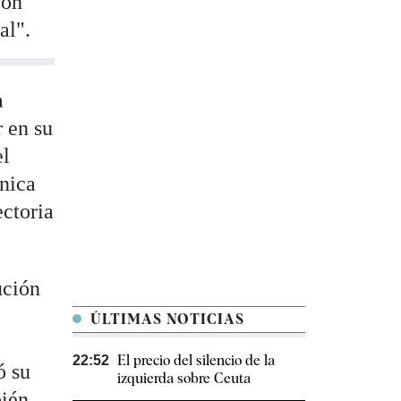
con
al".
a
r en su
el
única
ectoria
ución
ÚLTIMAS NOTICIAS
El precio del silencio de la
22:52
ó su
izquierda sobre Ceuta
bién