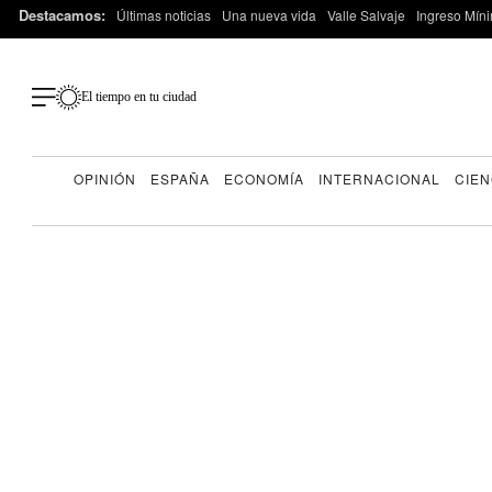
Destacamos:
Últimas noticias
Una nueva vida
Valle Salvaje
Ingreso Míni
El tiempo en tu ciudad
OPINIÓN
ESPAÑA
ECONOMÍA
INTERNACIONAL
CIEN