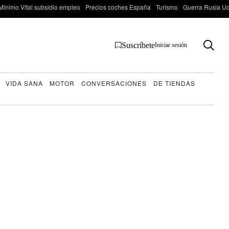
Mínimo Vital subsidio empleo
Precios coches España
Turismo
Guerra Rusia Ucr
Suscríbete
Iniciar sesión
VIDA SANA
MOTOR
CONVERSACIONES
DE TIENDAS