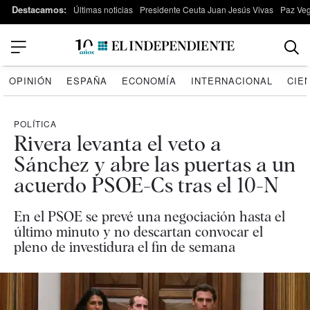
Destacamos:
Últimas noticias
Presidente Ceuta Juan Jesús Vivas
Paz Ve
OPINIÓN
ESPAÑA
ECONOMÍA
INTERNACIONAL
CIE
POLÍTICA
Rivera levanta el veto a
Sánchez y abre las puertas a un
acuerdo PSOE-Cs tras el 10-N
En el PSOE se prevé una negociación hasta el
último minuto y no descartan convocar el
pleno de investidura el fin de semana