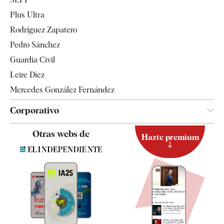
Internacional
Plus Ultra
Gente
Rodríguez Zapatero
Televisión
Pedro Sánchez
Tendencias
Guardia Civil
Leire Díez
Mercedes González Fernández
Corporativo
Contacto
Otras webs de
Hazte premium
Suscripción
Newsletter
Apps
Quiénes somos
Especificaciones