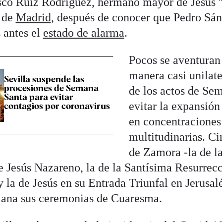
co Ruiz Rodríguez, hermano mayor de Jesús ''
 de
Madrid
, después de conocer que Pedro Sá
 antes el
estado de alarma
.
Pocos se aventuran 
manera casi unilate
Sevilla suspende las
procesiones de Semana
de los actos de Se
Santa para evitar
evitar la expansión
contagios por coronavirus
en concentraciones
multitudinarias. Ci
de Zamora -la de la
e Jesús Nazareno, la de la Santísima Resurrecc
y la de Jesús en su Entrada Triunfal en Jerusal
ana sus ceremonias de Cuaresma.