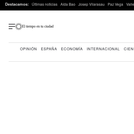
Destacamos:
Últimas noticias
Aída Bao
Josep Vilarasau
Paz Vega
Vall
El tiempo en tu ciudad
OPINIÓN
ESPAÑA
ECONOMÍA
INTERNACIONAL
CIEN