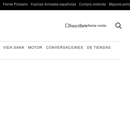
Frente Polisario
Fuerzas Armadas españolas
Compra vivienda
Mejores pelí
Suscríbete
Iniciar sesión
VIDA SANA
MOTOR
CONVERSACIONES
DE TIENDAS