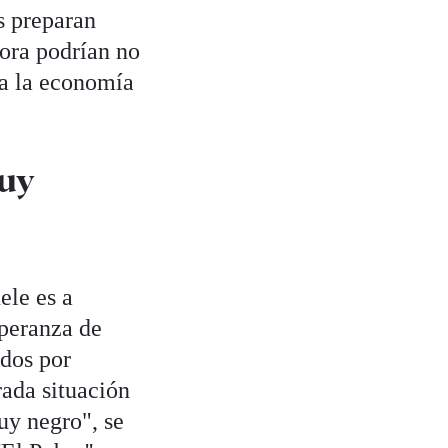
s preparan
ora podrían no
 a la economía
muy
ele es a
speranza de
ados por
rada situación
uy negro", se