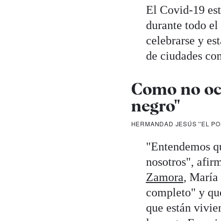
El Covid-19 est
durante todo el
celebrarse y es
de ciudades c
Como no oc
negro"
HERMANDAD JESÚS ''EL PO
"Entendemos que
nosotros", afir
Zamora
, María
completo" y que
que están vivie