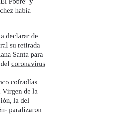
El Pobre'' y
nchez había
a declarar de
ral su retirada
mana Santa para
 del
coronavirus
nco cofradías
 Virgen de la
ión, la del
én- paralizaron