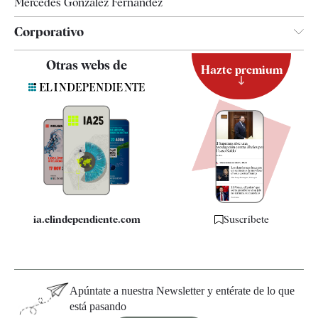
Mercedes González Fernández
Corporativo
Contacto
Otras webs de
Hazte premium
Suscripción
Newsletter
Apps
Quiénes somos
Especificaciones
ia.elindependiente.com
Suscríbete
Apúntate a nuestra Newsletter y entérate de lo que
está pasando