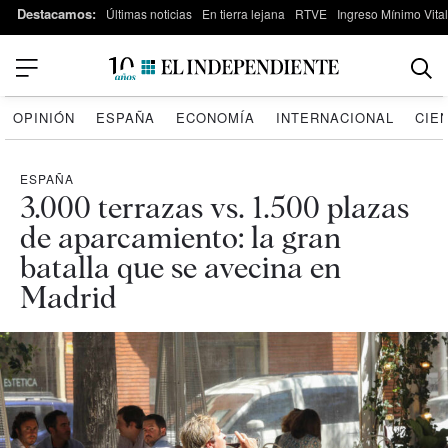
Destacamos:
Últimas noticias
En tierra lejana
RTVE
Ingreso Mínimo Vital
OPINIÓN
ESPAÑA
ECONOMÍA
INTERNACIONAL
CIE
ESPAÑA
3.000 terrazas vs. 1.500 plazas
de aparcamiento: la gran
batalla que se avecina en
Madrid